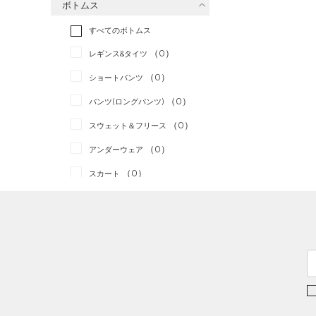
ボトムス
トレーニング
すべてのトップス
（0）
すべてのボトムス
ランニング
（0）
（0）
ベースレイヤー
（0）
スポーツスタイル
（0）
レギンス&タイツ
（0）
Tシャツ
アメリカンフットボール
（0）
ショートパンツ
（0）
タンクトップ
（0）
（0）
パンツ(ロングパンツ)
（0）
ポロシャツ
サッカー
（0）
（0）
スウェット＆フリース
（0）
ロングTシャツ
リカバリー
（0）
（0）
アンダーウェア
（0）
パーカー&トレーナー
その他
（0）
（0）
スカート
（0）
ジャケット
（0）
スイムウェア
（0）
ジャージ
（0）
ベスト
アクセサリー
シューズ
（0）
ダウン・コート
すべてのアクセサリー
（0）
スポーツブラ
すべてのシューズ
（0）
バックパック
サイズ
（0）
（0）
セットアップ
スポーツシューズ
ショルダー＆トートバッグ
（0）