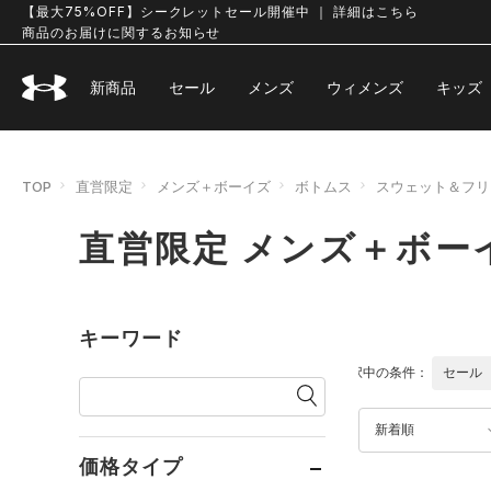
【最大75%OFF】シークレットセール開催中 ｜ 詳細はこちら
商品のお届けに関するお知らせ
新商品
セール
メンズ
ウィメンズ
キッズ
TOP
直営限定
メンズ＋ボーイズ
ボトムス
スウェット＆フリ
直営限定 メンズ＋ボー
キーワード
選択中の条件：
セール
新着順
価格タイプ