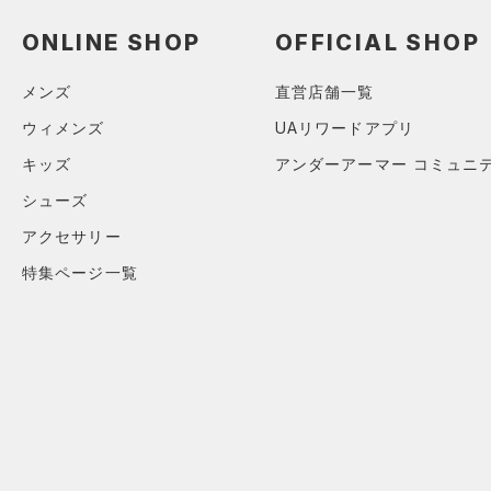
カテゴリーを選択してください。
カラー
（0）
（0）
スイムウェア
スパイク
（0）
サックパック
ONLINE SHOP
OFFICIAL SHOP
スポーツスタイルシューズ
（3）
（0）
ウェストバッグ
ブラック
ホワイト
ブラウン
グリーン
メンズ
直営店舗一覧
（0）
サンダル
（0）
ダッフルバッグ
ウィメンズ
UAリワードアプリ
（0）
キャップ＆ビーニー
キッズ
アンダーアーマー コミュニ
ブルー
パープル
レッド
イエロー
（0）
ベルト
シューズ
（0）
グローブ・手袋
アクセサリー
オレンジ
その他
（0）
アイウェア
特集ページ一覧
リストバンド＆ヘッドバンド
価格
（0）
（0）
スポーツマスク
テクノロジー
～
（0）
円
円
ソックス
FLOW(フロー)
（0）
在庫
（0）
ネックウォーマー
HOVR(ホバー)
（0）
（0）
スリーブ
在庫あり
CHARGED(チャージド)
（0）
限定