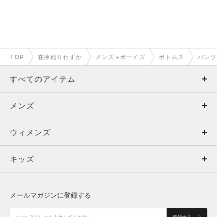
TOP
在庫残りわずか
メンズ＋ボーイズ
ボトムス
パンツ
すべてのアイテム
メンズ
メンズ
ウィメンズ
トップス
ウィメンズ
キッズ
トップス
ボトムス
キッズ
トップス
ボトムス
シューズ
シューズ
メールマガジンに登録する
ボトムス
シューズ
アクセサリー
アクセサリー