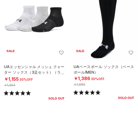
SALE
SALE
UAエッセンシャル メッシュ クォー
UAベースボール ソックス（ベース
ター ソックス（3足セット）（ライ
ボール/MEN）
フスタイル/UNISEX）
￥1,386
￥1,155
30%OFF
30%OFF
￥1,980
￥1,650
SOLD OUT
SOLD OUT