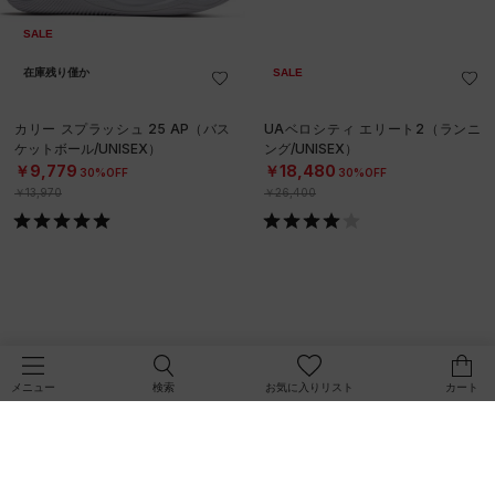
SALE
在庫残り僅か
SALE
カリー スプラッシュ 25 AP（バス
UAベロシティ エリート2（ランニ
ケットボール/UNISEX）
ング/UNISEX）
￥9,779
￥18,480
30%OFF
30%OFF
￥13,970
￥26,400
検索
お気に入りリスト
カート
メニュー
SALE