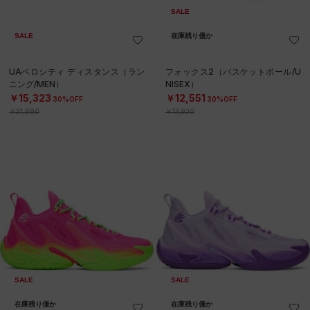
SALE
SALE
在庫残り僅か
UAベロシティ ディスタンス（ラン
フォックス2（バスケットボール/U
ニング/MEN）
NISEX）
￥15,323
￥12,551
30%OFF
30%OFF
￥21,890
￥17,930
SALE
SALE
在庫残り僅か
在庫残り僅か