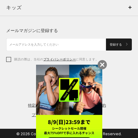
キッズ
トップス
ボトムス
キッズ
トップス
ボトムス
シューズ
シューズ
メールマガジンに登録する
ボトムス
シューズ
アクセサリー
アクセサリー
登録する
シューズ
アクセサリー
購読の際は、当社の
プライバシーポリシー
に同意します。
アクセサリー
スポーツブラ
レギンス＆タイツ
特定商取引法に基づく通販の表記
会員規約
プライバシーポリシー
© 2026 Copyright DOME Corporation. All Rights Reserved.