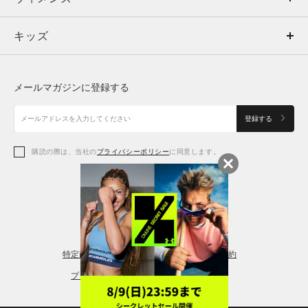
キッズ
トップス
ボトムス
キッズ
トップス
ボトムス
シューズ
シューズ
メールマガジンに登録する
ボトムス
シューズ
アクセサリー
アクセサリー
登録する
シューズ
アクセサリー
購読の際は、当社の
プライバシーポリシー
に同意します。
アクセサリー
スポーツブラ
レギンス＆タイツ
特定商取引法に基づく通販の表記
会員規約
プライバシーポリシー