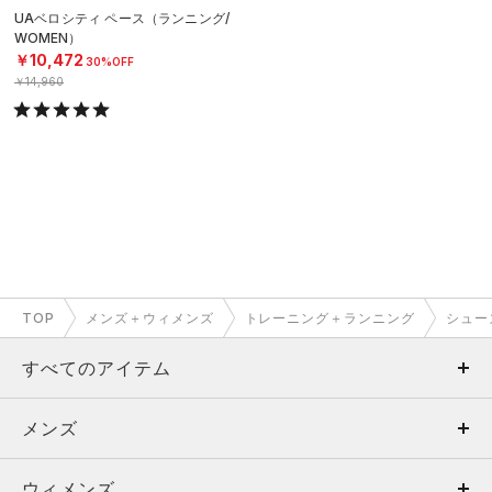
UAベロシティ ペース（ランニング/
WOMEN）
￥10,472
30%OFF
￥14,960
TOP
メンズ＋ウィメンズ
トレーニング＋ランニング
シュー
すべてのアイテム
メンズ
メンズ
ウィメンズ
トップス
ウィメンズ