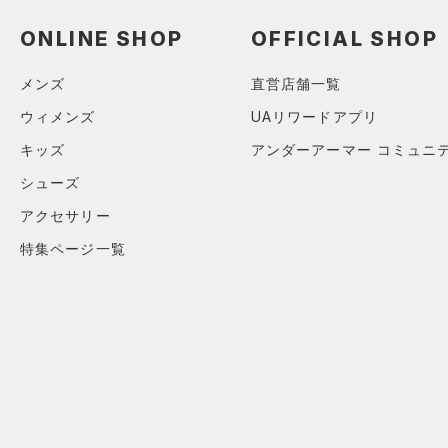
（0）
（0）
スイムウェア
（0）
ONLINE SHOP
OFFICIAL SHOP
スポーツマスク
ブルー
パープル
レッド
イエロー
（0）
ソックス
メンズ
直営店舗一覧
（0）
ネックウォーマー
ウィメンズ
UAリワードアプリ
オレンジ
その他
（0）
スリーブ
キッズ
アンダーアーマー コミュニ
（0）
タオル
シューズ
価格
（0）
ボール
アクセサリー
（0）
イヤホン＆ヘッドホン
テクノロジー
特集ページ一覧
～
円
円
（0）
ウォーターボトル
FLOW(フロー)
（0）
在庫
（0）
その他
HOVR(ホバー)
（0）
在庫あり
CHARGED(チャージド)
（0）
MICRO G(マイクロＧ)
（0）
限定
TRIBASE(トライベース)
（0）
直営限定
（0）