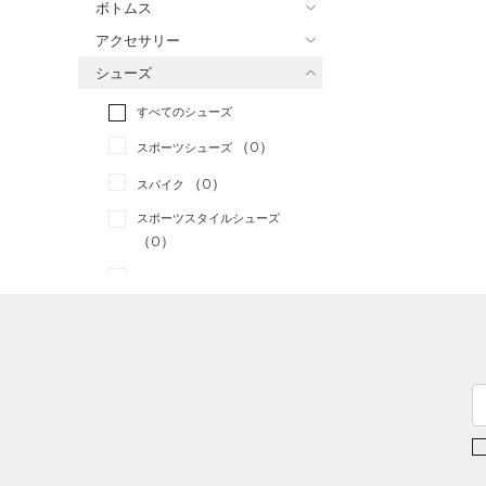
ボトムス
トレーニング
すべてのトップス
（0）
アクセサリー
すべてのボトムス
ランニング
（0）
（1）
ベースレイヤー
シューズ
すべてのアクセサリー
（0）
スポーツスタイル
（0）
レギンス&タイツ
（5）
Tシャツ
すべてのシューズ
（0）
アメリカンフットボール
バックパック
（1）
ショートパンツ
（0）
タンクトップ
（0）
（0）
スポーツシューズ
ショルダー＆トートバッグ
（0）
パンツ(ロングパンツ)
（1）
ポロシャツ
（0）
サッカー
（0）
（0）
スパイク
（0）
スウェット＆フリース
（0）
ロングTシャツ
リカバリー
（0）
（1）
サックパック
スポーツスタイルシューズ
（0）
アンダーウェア
（0）
パーカー&トレーナー
その他
（0）
（0）
（0）
ウェストバッグ
（0）
スカート
（0）
ジャケット
（0）
サンダル
（0）
ダッフルバッグ
（0）
スイムウェア
（0）
ジャージ
（0）
キャップ＆ビーニー
サイズ
（0）
ベスト
（0）
ベルト
（0）
ダウン・コート
（0）
グローブ・手袋
カテゴリーを選択してください。
カラー
（0）
スポーツブラ
（0）
アイウェア
（0）
セットアップ
リストバンド＆ヘッドバンド
ブラック
ホワイト
ブラウン
グリーン