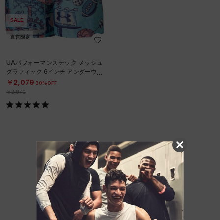
SALE
直営限定
UAパフォーマンステック メッシュ
グラフィック 6インチ アンダーウェ
ア（トレーニング/MEN）
￥2,079
30%OFF
￥2,970
他のおすすめアイテム