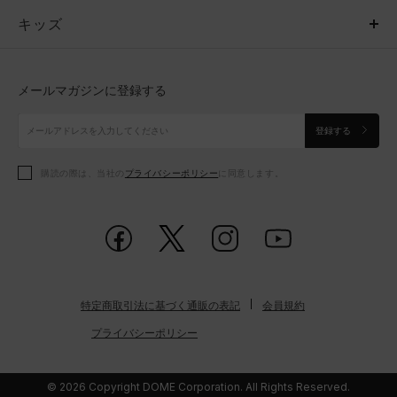
キッズ
トップス
ボトムス
キッズ
トップス
ボトムス
シューズ
シューズ
メールマガジンに登録する
ボトムス
シューズ
アクセサリー
アクセサリー
登録する
シューズ
アクセサリー
購読の際は、当社の
プライバシーポリシー
に同意します。
アクセサリー
スポーツブラ
レギンス＆タイツ
特定商取引法に基づく通販の表記
会員規約
プライバシーポリシー
© 2026 Copyright DOME Corporation. All Rights Reserved.