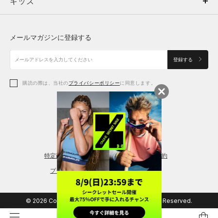
キッズ
トップス
ボトムス
キッズ
トップス
ボトムス
シューズ
シューズ
メールマガジンに登録する
ボトムス
シューズ
アクセサリー
アクセサリー
登録する
シューズ
アクセサリー
購読の際は、当社の
プライバシーポリシー
に同意します。
アクセサリー
スポーツブラ
レギンス＆タイツ
特定商取引法に基づく通販の表記
会員規約
プライバシーポリシー
© 2026 Copyright DOME Corporation. All Rights Reserved.