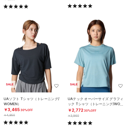
SALE
SALE
UAソフト Tシャツ（トレーニング/
UAテック オーバーサイズ グラフィ
WOMEN）
ック Tシャツ（トレーニング/WOM
EN）
￥3,465
￥2,772
30%OFF
30%OFF
￥4,950
￥3,960