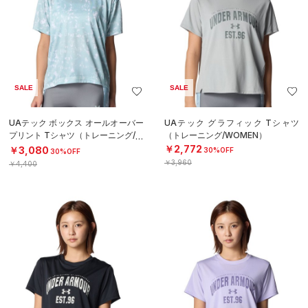
SALE
SALE
UAテック ボックス オールオーバー
UAテック グラフィック Tシャツ
プリント Tシャツ（トレーニング/W
（トレーニング/WOMEN）
OMEN）
￥2,772
￥3,080
30%OFF
30%OFF
￥3,960
￥4,400