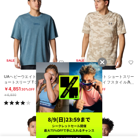
SALE
SALE
UAヘビーウエイト ウォッシュド シ
UAライブ プリント ショートスリー
ョートスリーブ Tシャツ（ライフス
ブ Tシャツ（ライフスタイル/ME
タイル/MEN）
N）
￥4,851
￥3,080
30%OFF
30%OFF
￥6,930
￥4,400