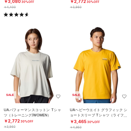
￥3,080
￥2,772
30%OFF
30%OFF
￥4,400
￥3,960
SALE
SALE
UAパフォーマンスコットン Tシャ
UAヘビーウエイト グラフィック シ
ツ（トレーニング/WOMEN）
ョートスリーブ Tシャツ（ライフス
タイル/MEN）
￥2,772
￥3,465
30%OFF
30%OFF
￥3,960
￥4,950