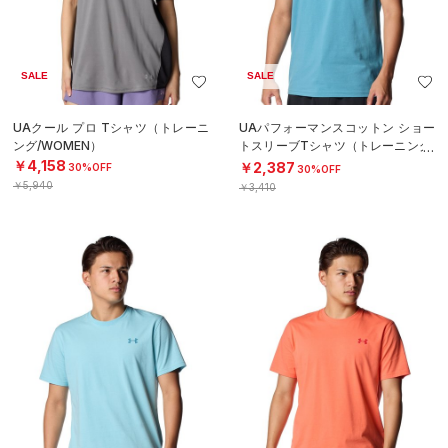
SALE
SALE
UAクール プロ Tシャツ（トレーニ
UAパフォーマンスコットン ショー
ング/WOMEN）
トスリーブTシャツ（トレーニング/
MEN）
￥4,158
￥2,387
30%OFF
30%OFF
￥5,940
￥3,410