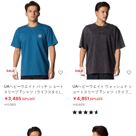
SALE
SALE
UAヘビーウエイト パッチ ショート
UAヘビーウエイト ウォッシュド シ
スリーブ Tシャツ（ライフスタイル/
ョートスリーブ Tシャツ（ライフス
MEN）
タイル/MEN）
￥3,465
￥4,851
30%OFF
30%OFF
￥4,950
￥6,930