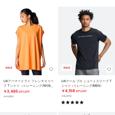
SALE
SALE
UAアーマードライ フレンチスリー
UAクール プロ ショートスリーブ T
ブ Tシャツ（トレーニング/WOME
シャツ（トレーニング/MEN）
N）
￥4,158
￥3,465
30%OFF
30%OFF
￥5,940
￥4,950