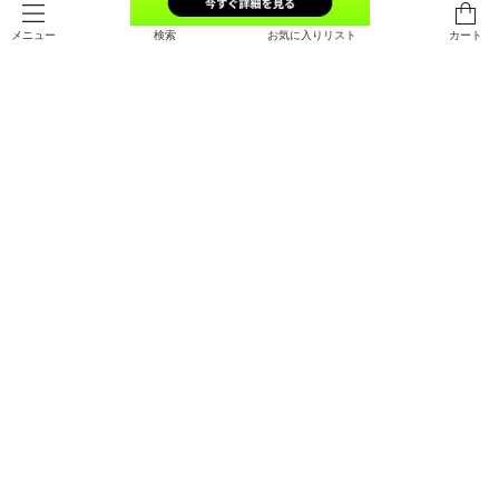
検索
お気に入りリスト
カート
メニュー
SALE
SALE
UAライブ プリント ショートスリー
UAテック ストリートクエスト ショ
ブ Tシャツ（ライフスタイル/ME
ートスリーブ Tシャツ（バスケット
N）
ボール/MEN）
￥3,080
￥3,850
30%OFF
30%OFF
￥4,400
￥5,500