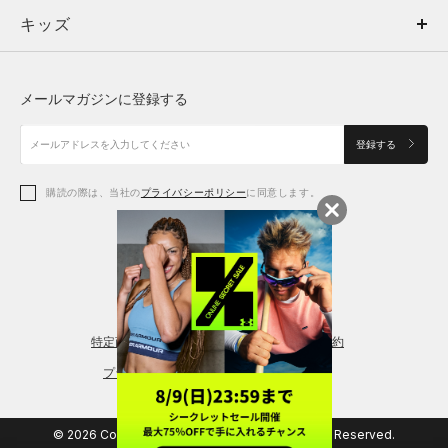
キッズ
トップス
ボトムス
キッズ
トップス
ボトムス
シューズ
シューズ
メールマガジンに登録する
ボトムス
シューズ
アクセサリー
アクセサリー
登録する
シューズ
アクセサリー
購読の際は、当社の
プライバシーポリシー
に同意します。
アクセサリー
スポーツブラ
レギンス＆タイツ
特定商取引法に基づく通販の表記
会員規約
プライバシーポリシー
© 2026 Copyright DOME Corporation. All Rights Reserved.