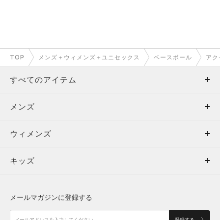
TOP
メンズ＋ウィメンズ＋ユニセックス
ベースボール
アク
すべてのアイテム
メンズ
メンズ
ウィメンズ
トップス
ウィメンズ
キッズ
トップス
ボトムス
キッズ
トップス
ボトムス
シューズ
シューズ
メールマガジンに登録する
ボトムス
シューズ
アクセサリー
アクセサリー
登録する