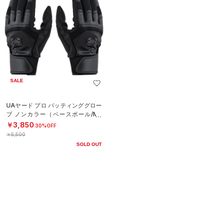
SALE
UAヤード プロ バッティンググロー
ブ ノンカラー（ベースボール/ME
N）
￥3,850
30%OFF
￥5,500
SOLD OUT