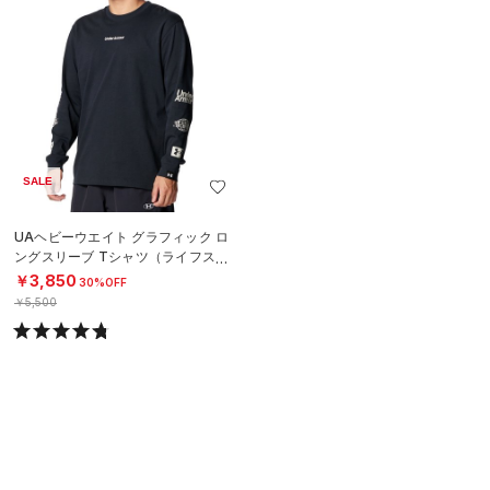
SALE
UAヘビーウエイト グラフィック ロ
ングスリーブ Tシャツ（ライフスタ
イル/MEN）
￥3,850
30%OFF
￥5,500