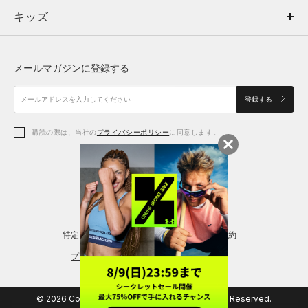
キッズ
トップス
ボトムス
キッズ
トップス
ボトムス
シューズ
シューズ
メールマガジンに登録する
ボトムス
シューズ
アクセサリー
アクセサリー
登録する
シューズ
アクセサリー
購読の際は、当社の
プライバシーポリシー
に同意します。
アクセサリー
スポーツブラ
レギンス＆タイツ
特定商取引法に基づく通販の表記
会員規約
プライバシーポリシー
© 2026 Copyright DOME Corporation. All Rights Reserved.