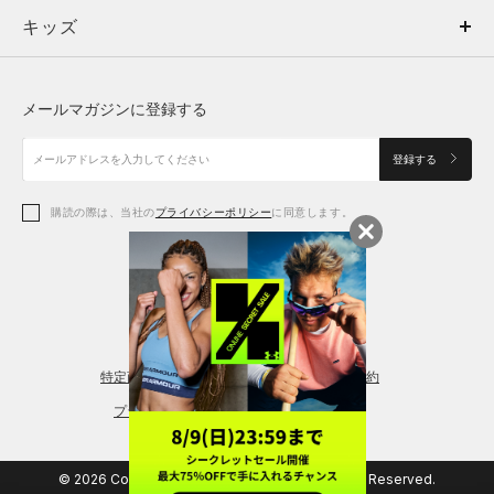
キッズ
トップス
ボトムス
キッズ
トップス
ボトムス
シューズ
シューズ
メールマガジンに登録する
ボトムス
シューズ
アクセサリー
アクセサリー
登録する
シューズ
アクセサリー
購読の際は、当社の
プライバシーポリシー
に同意します。
アクセサリー
スポーツブラ
レギンス＆タイツ
特定商取引法に基づく通販の表記
会員規約
プライバシーポリシー
© 2026 Copyright DOME Corporation. All Rights Reserved.