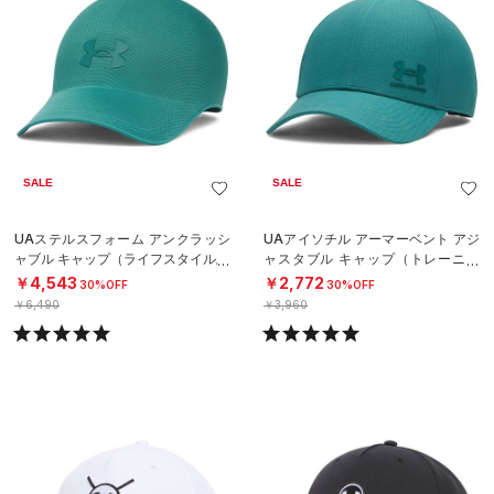
SALE
SALE
UAステルスフォーム アンクラッシ
UAアイソチル アーマーベント アジ
ャブル キャップ（ライフスタイル/U
ャスタブル キャップ（トレーニン
NISEX）
グ/MEN）
￥4,543
￥2,772
30%OFF
30%OFF
￥6,490
￥3,960