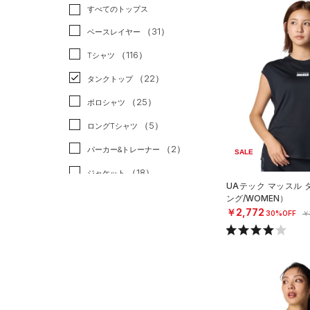
トレーニング
すべてのトップス
（19）
ランニング
（1）
（31）
ベースレイヤー
スポーツスタイル
（0）
（116）
Tシャツ
アメリカンフットボール
（22）
タンクトップ
（0）
（25）
ポロシャツ
サッカー
（0）
（5）
ロングTシャツ
リカバリー
（0）
（2）
パーカー&トレーナー
SALE
その他
（0）
（18）
ジャケット
UAテック マッスル
（1）
ジャージ
ング/WOMEN）
￥2,772
30%OFF
￥
（1）
ベスト
（0）
ダウン・コート
（6）
スポーツブラ
（0）
セットアップ