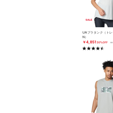
リストバンド＆ヘッドバンド
MICRO G(マイクロＧ)
（0）
限定
（0）
2XL
TRIBASE(トライベース)
3XL
（0）
スポーツマスク
（0）
直営限定
（0）
コレクション
SALE
4XL
（7）
ソックス
RUSH(ラッシュ)
（0）
公式サイト限定
（0）
5XL
（0）
ネックウォーマー
プロジェクトロック
（0）
UAブラタンク（トレ
ISO-CHILL(アイソチル)
（0）
在庫残りわずか
（0）
N）
ステフィン・カリー
（2）
（2）
Tech(テック)
スリーブ
（4）
￥4,851
30%OFF
￥
アジア限定
（0）
COLDGEAR ARMOUR(コール
（1）
タオル
ドギアアーマー)
（0）
（0）
ボール
HEATGEAR ARMOUR(ヒート
（0）
イヤホン＆ヘッドホン
ギアアーマー)
（0）
（0）
ウォーターボトル
STORM(ストーム)
（0）
COLDGEAR INFRARED(コー
（0）
その他
ルドギアインフラレッド)
（0）
AUXETIC(オーゼティック)
（0）