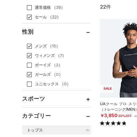
22件
通常価格
（39）
セール
（22）
性別
メンズ
（15）
ウィメンズ
（7）
ボーイズ
（2）
ガールズ
（0）
ユニセックス
（0）
SALE
スポーツ
UAクール プロ ス
（トレーニング/MEN
ベースボール
（0）
カテゴリー
￥3,850
30%OFF
￥
バスケットボール
（2）
トップス
ゴルフ
（0）