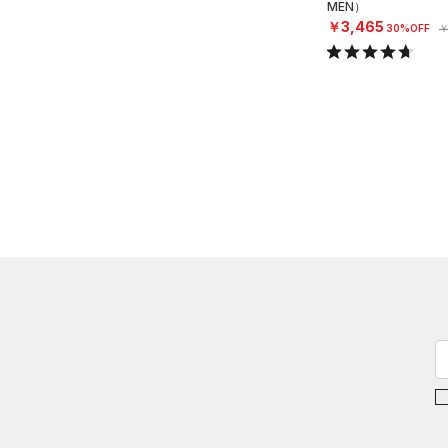
MEN）
￥3,465
30%OFF
￥