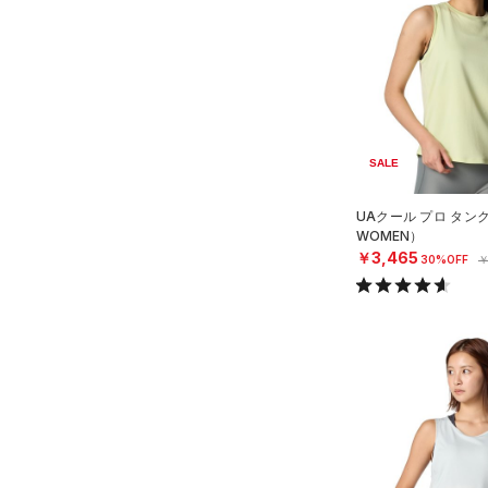
（1）
スイムウェア
ボトムス
アクセサリー
すべてのボトムス
シューズ
すべてのアクセサリー
（18）
レギンス&タイツ
すべてのシューズ
（3）
バックパック
（45）
ショートパンツ
SALE
サイズ
（20）
スポーツシューズ
（1）
ショルダー＆トートバッグ
（29）
パンツ(ロングパンツ)
UAクール プロ タン
YXS(120cm)
カラー
（0）
スパイク
（2）
サックパック
（3）
WOMEN）
スウェット＆フリース
YS(130cm)
￥3,465
30%OFF
￥
スポーツスタイルシューズ
（3）
ウェストバッグ
（4）
アンダーウェア
YM(140cm)
（13）
価格
（2）
ダッフルバッグ
（0）
ブラック
スカート
ホワイト
ブラウン
グリーン
YL(150cm)
（6）
サンダル
（10）
キャップ＆ビーニー
（5）
テクノロジー
YXL(160cm)
スイムウェア
～
円
円
（0）
S
ベルト
ブルー
パープル
レッド
イエロー
FLOW(フロー)
（0）
在庫
M
（0）
グローブ・手袋
HOVR(ホバー)
（0）
L
（0）
アイウェア
オレンジ
その他
在庫あり
CHARGED(チャージド)
（0）
XL