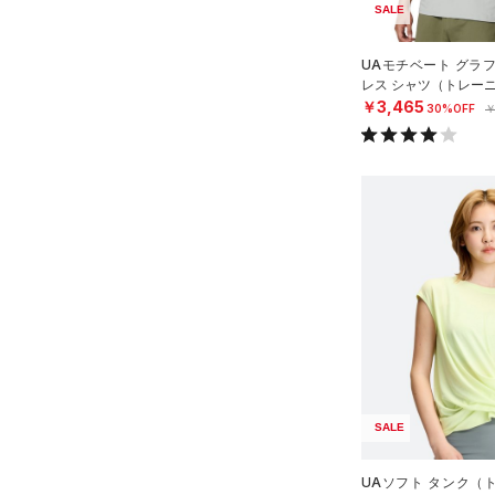
Charged Cotton(チャージド
SALE
コットン)
（0）
UAモチベート グラ
Rival Fleece(ライバルフリー
レス シャツ（トレーニ
ス)
（0）
￥3,465
30%OFF
￥
Armour Fleece(アーマーフリ
ース)
（0）
SALE
UAソフト タンク（