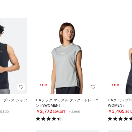
SALE
SALE
リーブレス シャツ
UAテック マッスル タンク（トレーニ
UAクール プ
）
ング/WOMEN）
WOMEN）
￥2,772
￥3,465
5,500
30%OFF
￥3,960
30%