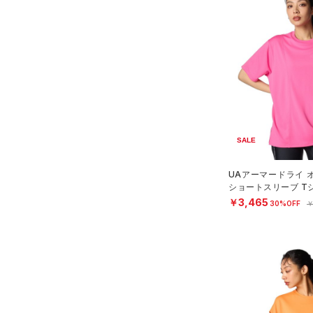
（122）
Tシャツ
（23）
タンクトップ
（4）
ポロシャツ
（4）
ロングTシャツ
（2）
パーカー&トレーナー
（12）
ジャケット
SALE
（1）
ジャージ
UAアーマードライ 
（1）
ベスト
ショートスリーブ T
ング/WOMEN）
￥3,465
30%OFF
￥
（0）
ダウン・コート
（4）
スポーツブラ
（2）
セットアップ
（2）
スイムウェア
ボトムス