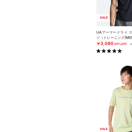
スポーツマスク
公式サイト限定
（0）
（0）
3XL
プロジェクトロック
（0）
（7）
ソックス
在庫残りわずか
（4）
RUSH(ラッシュ)
（1）
4XL
SALE
ステフィン・カリー
（0）
（0）
ネックウォーマー
ISO-CHILL(アイソチル)
（8）
5XL
アジア限定
（0）
（0）
Tech(テック)
スリーブ
（19）
UAアーマードライ 
6XL
ツ（トレーニング/ME
COLDGEAR ARMOUR(コール
（1）
タオル
4
￥3,080
30%OFF
￥
ドギアアーマー)
（0）
（0）
ボール
5
HEATGEAR ARMOUR(ヒート
（0）
イヤホン＆ヘッドホン
6
ギアアーマー)
（0）
32A
（0）
ウォーターボトル
STORM(ストーム)
（5）
34A
COLDGEAR INFRARED(コー
（0）
その他
ルドギアインフラレッド)
36A
（0）
32B
AUXETIC(オーゼティック)
34B
（0）
36B
Charged Cotton(チャージド
38B
コットン)
（0）
SALE
32C