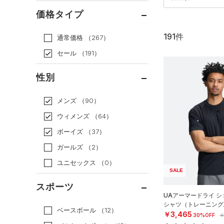
価格タイプ
191件
通常価格
（267）
セール
（191）
性別
メンズ
（90）
ウィメンズ
（64）
ボーイズ
（37）
ガールズ
（2）
ユニセックス
（0）
SALE
スポーツ
UAアーマードライ シ
シャツ（トレーニング/
ベースボール
（12）
￥3,465
30%OFF
￥