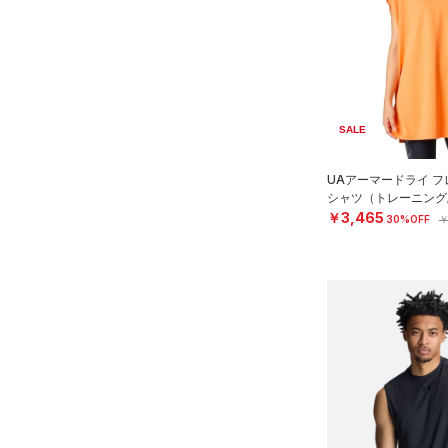
アクセサリー
すべてのボトムス
シューズ
すべてのアクセサリー
（17）
レギンス&タイツ
すべてのシューズ
（4）
バックパック
（43）
ショートパンツ
サイズ
（19）
スポーツシューズ
（1）
ショルダー＆トートバッグ
（18）
パンツ(ロングパンツ)
SALE
YXS(120cm)
カラー
（0）
スパイク
（2）
サックパック
（1）
スウェット＆フリース
YS(130cm)
UAアーマードライ フ
スポーツスタイルシューズ
（4）
ウェストバッグ
（5）
アンダーウェア
シャツ（トレーニング/
YM(140cm)
（0）
価格
￥3,465
30%OFF
￥
（2）
ダッフルバッグ
（0）
ブラック
スカート
ホワイト
ブラウン
グリーン
YL(150cm)
（1）
サンダル
（6）
キャップ＆ビーニー
（7）
テクノロジー
YXL(160cm)
スイムウェア
～
円
円
（0）
XS
ベルト
ブルー
パープル
レッド
イエロー
FLOW(フロー)
（0）
在庫
S
（0）
グローブ・手袋
HOVR(ホバー)
（0）
M
（0）
アイウェア
オレンジ
その他
在庫あり
CHARGED(チャージド)
（0）
限定
L
リストバンド＆ヘッドバンド
MICRO G(マイクロＧ)
（0）
（0）
XL
直営限定
（5）
コレクション
TRIBASE(トライベース)
2XL
（0）