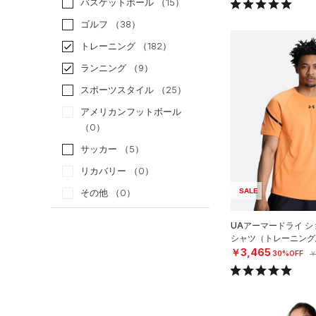
バスケットボール
（15）
ゴルフ
（38）
トレーニング
（182）
ランニング
（9）
スポーツスタイル
（25）
アメリカンフットボール
（0）
サッカー
（5）
リカバリー
（0）
SALE
その他
（0）
カテゴリー
UAアーマードライ シ
シャツ（トレーニング/
￥3,465
30%OFF
￥
トップス
すべてのトップス
（14）
ベースレイヤー