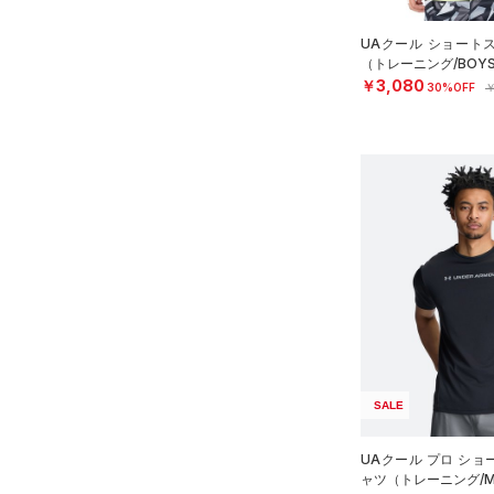
Rival Fleece(ライバルフリー
ス)
（0）
34C
UAクール ショート
Armour Fleece(アーマーフリ
（トレーニング/BOY
36C
￥3,080
ース)
（0）
30%OFF
￥
38C
S(A-C)
S(D-DD)
M(A-C)
M(D-DD)
L(A-C)
L(D-DD)
XL(A-C)
XL(D-DD)
SALE
UAクール プロ ショ
ャツ（トレーニング/M