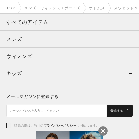
TOP
メンズ＋ウィメンズ＋ボーイズ
ボトムス
スウェット＆
すべてのアイテム
メンズ
メンズ
ウィメンズ
トップス
ウィメンズ
キッズ
トップス
ボトムス
キッズ
トップス
ボトムス
シューズ
シューズ
メールマガジンに登録する
ボトムス
シューズ
アクセサリー
アクセサリー
登録する
シューズ
アクセサリー
購読の際は、当社の
プライバシーポリシー
に同意します。