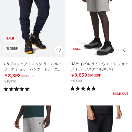
SALE
直営限定
SALE
UAプロジェクトロック ライバルフ
UAライバル ライトウエイト ショー
リース ジョガーパンツ（トレーニン
ツ（ライフスタイル/MEN）
グ/MEN）
￥3,850
￥8,393
30%OFF
30%OFF
￥5,500
￥11,990
SOLD OUT