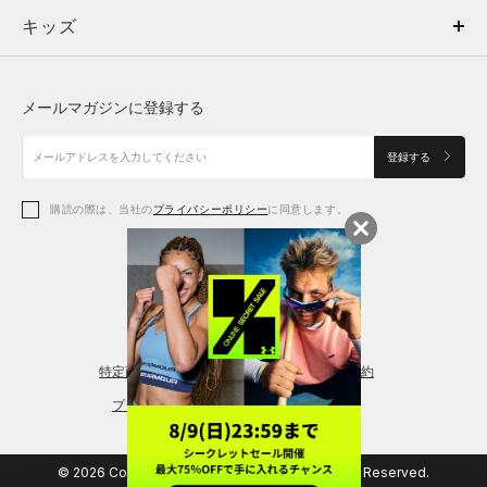
キッズ
トップス
ボトムス
キッズ
トップス
ボトムス
シューズ
シューズ
メールマガジンに登録する
ボトムス
シューズ
アクセサリー
アクセサリー
登録する
シューズ
アクセサリー
購読の際は、当社の
プライバシーポリシー
に同意します。
アクセサリー
スポーツブラ
レギンス＆タイツ
特定商取引法に基づく通販の表記
会員規約
プライバシーポリシー
© 2026 Copyright DOME Corporation. All Rights Reserved.