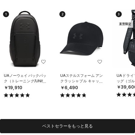
1
2
3
直営限定
UAノーウェイ バックパッ
UAステルスフォーム アン
UAドライ
ク（トレーニング/UNISE
クラッシャブル キャップ
ッグ（ゴルフ
X）
（ライフスタイル/UNISE
￥39,60
￥19,910
￥6,490
X）
ベストセラーをもっと見る