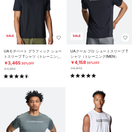
SALE
SALE
UAモチベート グラフィック ショー
UAクール プロ ショートスリーブ T
トスリーブ Tシャツ（トレーニング/
シャツ（トレーニング/MEN）
MEN）
￥4,158
￥3,465
30%OFF
30%OFF
￥5,940
￥4,950