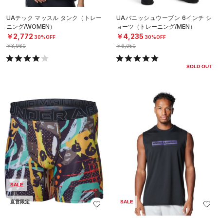
UAテック マッスル タンク（トレー
UAバニッシュウーブン 6インチ シ
ニング/WOMEN）
ョーツ（トレーニング/MEN）
￥2,772
￥4,235
30%OFF
30%OFF
￥3,960
￥6,050
SOLD OUT
SALE
直営限定
SALE