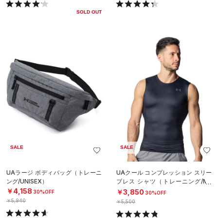
SOLD OUT
SALE
SALE
UAラージ ボディバッグ（トレーニ
UAクール コンプレッション スリー
ング/UNISEX）
ブレス シャツ（トレーニング/ME
N）
￥4,158
￥3,850
30%OFF
30%OFF
￥5,940
￥5,500