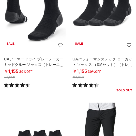
SALE
SALE
UAアーマードライ プレーメーカー
UAパフォーマンステック ローカッ
ミッドクルー ソックス（トレーニン
ト ソックス （3足セット）（トレー
グ/UNISEX）
ニング/UNISEX）
￥1,155
￥1,155
30%OFF
30%OFF
￥1,650
￥1,650
SOLD OUT