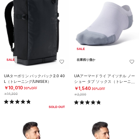
SALE
SALE
在庫残り僅か
UAターポリン バックパック2.0 40
UAアーマードライ アイソチル ノー
L（トレーニング/UNISEX）
ショー タブ ソックス（トレーニン
グ/UNISEX）
￥10,010
￥1,540
30%OFF
30%OFF
￥14,300
￥2,200
SOLD OUT