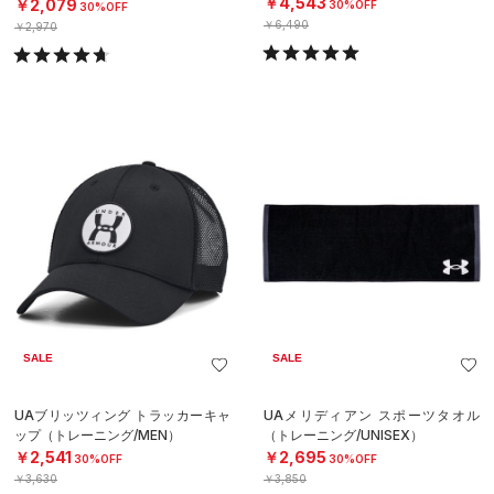
ア（トレーニング/MEN）
￥4,543
￥2,079
30%OFF
30%OFF
￥6,490
￥2,970
SALE
SALE
UAブリッツィング トラッカーキャ
UAメリディアン スポーツタオル
ップ（トレーニング/MEN）
（トレーニング/UNISEX）
￥2,541
￥2,695
30%OFF
30%OFF
￥3,630
￥3,850