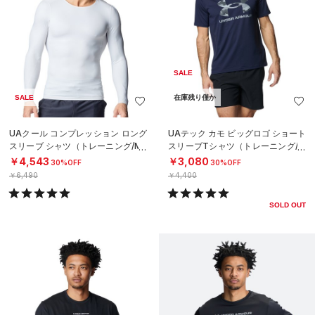
SALE
SALE
在庫残り僅か
UAクール コンプレッション ロング
UAテック カモ ビッグロゴ ショート
スリーブ シャツ（トレーニング/ME
スリーブTシャツ（トレーニング/M
N）
EN）
￥4,543
￥3,080
30%OFF
30%OFF
￥6,490
￥4,400
SOLD OUT