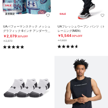
SALE
直営限定
SALE
UAパフォーマンステック メッシュ
UAフレッシュウーブン パンツ（ト
グラフィック 6インチ アンダーウェ
レーニング/MEN）
ア（トレーニング/MEN）
￥5,544
￥2,079
30%OFF
30%OFF
￥7,920
￥2,970