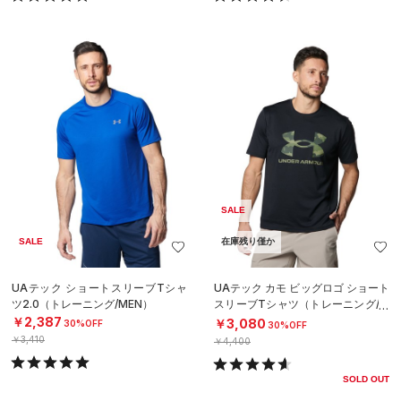
SALE
SALE
在庫残り僅か
UAテック ショートスリーブTシャ
UAテック カモ ビッグロゴ ショート
ツ2.0（トレーニング/MEN）
スリーブTシャツ（トレーニング/M
EN）
￥2,387
￥3,080
30%OFF
30%OFF
￥3,410
￥4,400
SOLD OUT