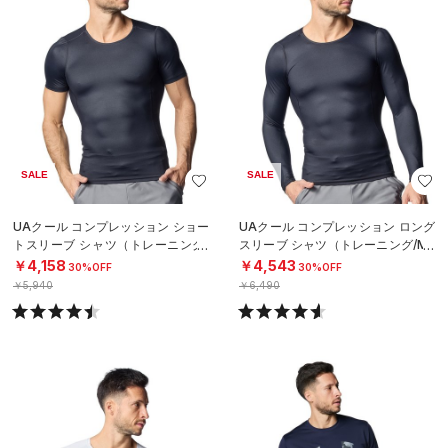
SALE
SALE
UAクール コンプレッション ショー
UAクール コンプレッション ロング
トスリーブ シャツ（トレーニング/
スリーブ シャツ（トレーニング/ME
MEN）
N）
￥4,158
￥4,543
30%OFF
30%OFF
￥5,940
￥6,490