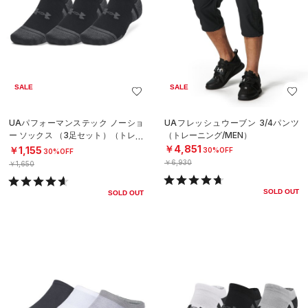
SALE
SALE
UAパフォーマンステック ノーショ
UAフレッシュウーブン 3/4パンツ
ー ソックス （3足セット）（トレー
（トレーニング/MEN）
ニング/UNISEX）
￥4,851
￥1,155
30%OFF
30%OFF
￥6,930
￥1,650
SOLD OUT
SOLD OUT