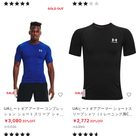
SOLD OUT
SALE
SALE
UAヒートギアアーマー コンプレッ
UAヒートギアアーマー ショートス
ション ショートスリーブ シャツ
リーブシャツ（トレーニング/BOY
（トレーニング/MEN）
S）
￥3,080
￥2,772
30%OFF
30%OFF
￥4,400
￥3,960