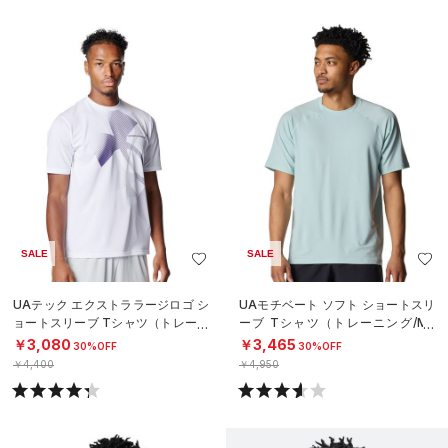
SALE
SALE
UAテック エクストララージロゴ シ
UAモチベート ソフト ショートスリ
ョートスリーブ Tシャツ（トレーニ
ーブ Tシャツ（トレーニング/ME
ング/MEN）
N）
￥3,080
￥3,465
30%OFF
30%OFF
￥4,400
￥4,950