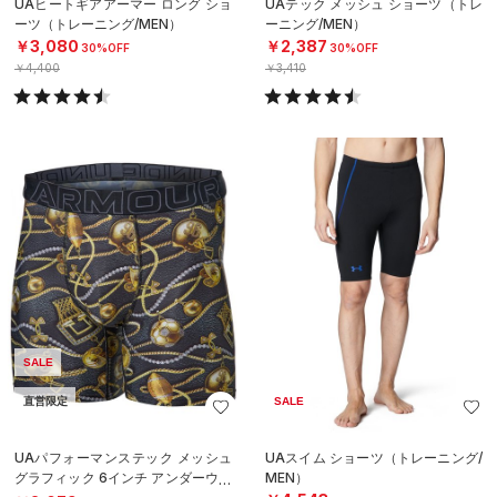
UAヒートギアアーマー ロング ショ
UAテック メッシュ ショーツ（トレ
ーツ（トレーニング/MEN）
ーニング/MEN）
￥3,080
￥2,387
30%OFF
30%OFF
￥4,400
￥3,410
SALE
直営限定
SALE
UAパフォーマンステック メッシュ
UAスイム ショーツ（トレーニング/
グラフィック 6インチ アンダーウェ
MEN）