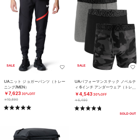
SALE
SALE
UAニット ジョガーパンツ（トレー
UAパフォーマンステック ノベルテ
ニング/MEN）
ィ 6インチ アンダーウェア（トレー
ニング/MEN）
￥7,623
￥4,543
30%OFF
30%OFF
￥10,890
￥6,490
SOLD OUT