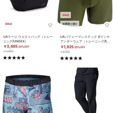
SALE
SALE
在庫残り僅か
UAラージ ウエストバッグ（トレー
UAパフォーマンステック 6インチ
ニング/UNISEX）
アンダーウェア（トレーニング/ME
N）
￥3,465
￥1,925
30%OFF
30%OFF
￥4,950
￥2,750