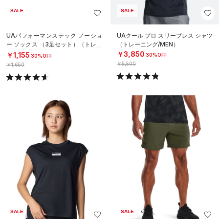
SALE
SALE
UAパフォーマンステック ノーショ
UAクール プロ スリーブレス シャツ
ー ソックス （3足セット）（トレー
（トレーニング/MEN）
ニング/UNISEX）
￥3,850
￥1,155
30%OFF
30%OFF
￥5,500
￥1,650
SALE
SALE