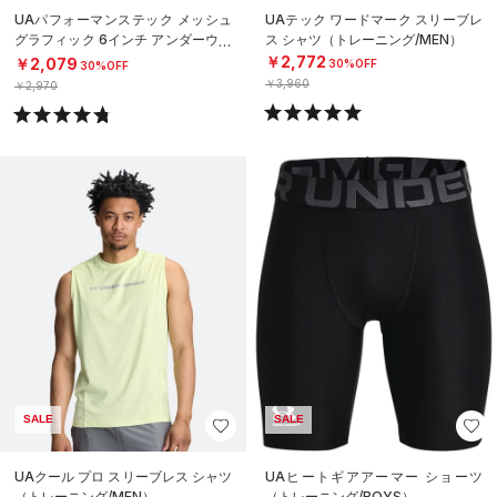
UAパフォーマンステック メッシュ
UAテック ワードマーク スリーブレ
グラフィック 6インチ アンダーウェ
ス シャツ（トレーニング/MEN）
ア（トレーニング/MEN）
￥2,772
￥2,079
30%OFF
30%OFF
￥3,960
￥2,970
SALE
SALE
UAクール プロ スリーブレス シャツ
UAヒートギアアーマー ショーツ
（トレーニング/MEN）
（トレーニング/BOYS）