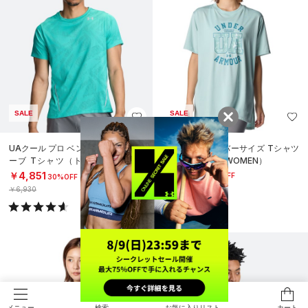
SALE
SALE
UAクール プロ ベント ショートスリ
UAテック オーバーサイズ Tシャツ
ーブ Tシャツ（トレーニング/ME
（トレーニング/WOMEN）
N）
￥3,465
￥4,851
30%OFF
30%OFF
￥4,950
￥6,930
検索
お気に入りリスト
カート
メニュー