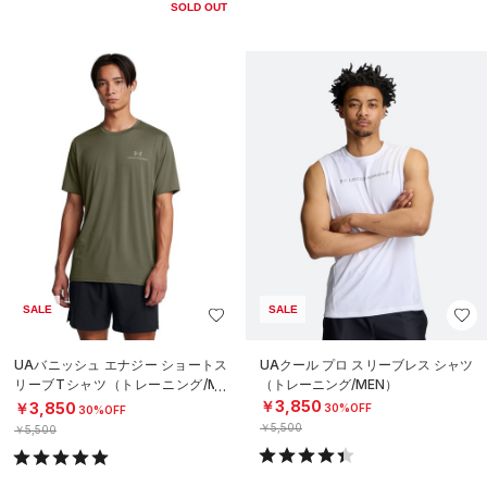
SOLD OUT
SALE
SALE
UAバニッシュ エナジー ショートス
UAクール プロ スリーブレス シャツ
リーブTシャツ（トレーニング/ME
（トレーニング/MEN）
N）
￥3,850
￥3,850
30%OFF
30%OFF
￥5,500
￥5,500