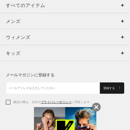
すべてのアイテム
メンズ
メンズ
ウィメンズ
トップス
ウィメンズ
キッズ
トップス
ボトムス
キッズ
トップス
ボトムス
シューズ
シューズ
メールマガジンに登録する
ボトムス
シューズ
アクセサリー
アクセサリー
登録する
シューズ
アクセサリー
購読の際は、当社の
プライバシーポリシー
に同意します。
アクセサリー
スポーツブラ