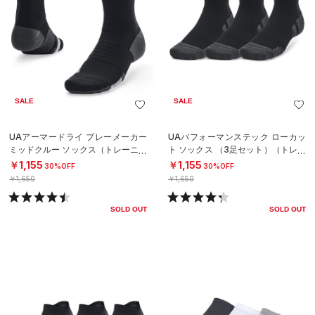
SALE
SALE
UAアーマードライ プレーメーカー
UAパフォーマンステック ローカッ
ミッドクルー ソックス（トレーニン
ト ソックス （3足セット）（トレー
グ/UNISEX）
ニング/UNISEX）
￥1,155
￥1,155
30%OFF
30%OFF
￥1,650
￥1,650
SOLD OUT
SOLD OUT