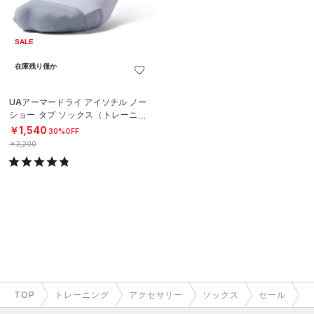
SALE
在庫残り僅か
UAアーマードライ アイソチル ノー
ショー タブ ソックス（トレーニン
グ/UNISEX）
￥1,540
30%OFF
￥2,200
TOP
トレーニング
アクセサリー
ソックス
セール