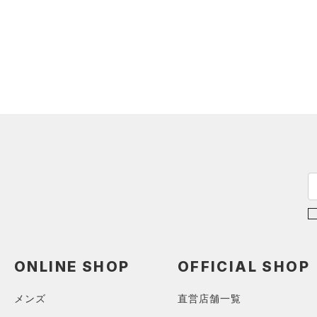
（0）
スイムウェア
（0）
ジャージ
（0）
キャップ＆ビーニー
（0）
ベスト
（0）
ベルト
（0）
ダウン・コート
（0）
グローブ・手袋
（1）
スポーツブラ
（0）
アイウェア
（0）
セットアップ
リストバンド＆ヘッドバンド
（0）
（0）
スイムウェア
（0）
スポーツマスク
（0）
ソックス
（0）
ネックウォーマー
（0）
スリーブ
（0）
タオル
ONLINE SHOP
OFFICIAL SHOP
（0）
ボール
（0）
イヤホン＆ヘッドホン
メンズ
直営店舗一覧