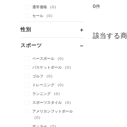
0件
通常価格
（0）
セール
（0）
性別
該当する
メンズ
（0）
スポーツ
ウィメンズ
（0）
ベースボール
（0）
ボーイズ
（0）
バスケットボール
（0）
ガールズ
（0）
ゴルフ
（0）
ユニセックス
（0）
トレーニング
（0）
ランニング
（0）
スポーツスタイル
（0）
アメリカンフットボール
（0）
サッカー
（0）