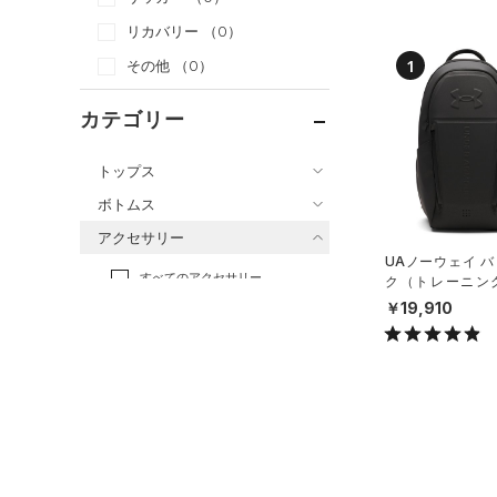
リカバリー
（0）
1
その他
（0）
カテゴリー
トップス
ボトムス
すべてのトップス
アクセサリー
すべてのボトムス
（1）
ベースレイヤー
UAノーウェイ 
すべてのアクセサリー
（0）
レギンス&タイツ
ク（トレーニング/
（4）
Tシャツ
X）
￥19,910
（0）
バックパック
（4）
ショートパンツ
（0）
タンクトップ
ショルダー＆トートバッグ
（0）
パンツ(ロングパンツ)
（0）
ポロシャツ
（0）
（0）
スウェット＆フリース
（0）
ロングTシャツ
（1）
サックパック
（0）
アンダーウェア
（0）
パーカー&トレーナー
（0）
ウェストバッグ
（0）
スカート
（0）
ジャケット
（0）
ダッフルバッグ