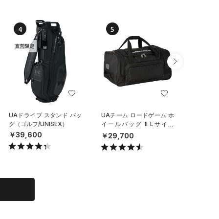
4
5
6
直営限定
UAドライブ スタンド バッ
UAチーム ロードゲーム ホ
UAステ
グ（ゴルフ/UNISEX）
イールバッグ II Lサイズ
クラッシ
（トレーニング/MEN）
（ライフ
￥39,600
￥29,700
￥6,49
X）