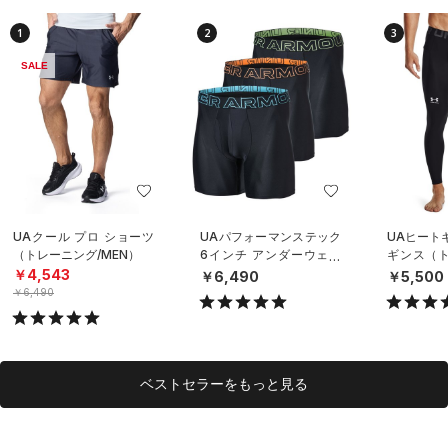
1
2
3
SALE
UAクール プロ ショーツ
UAパフォーマンステック
UAヒート
（トレーニング/MEN）
6インチ アンダーウェア
ギンス（ト
（3枚セット）（トレーニ
EN）
￥4,543
￥6,490
￥5,500
ング/MEN）
￥6,490
ベストセラーをもっと見る