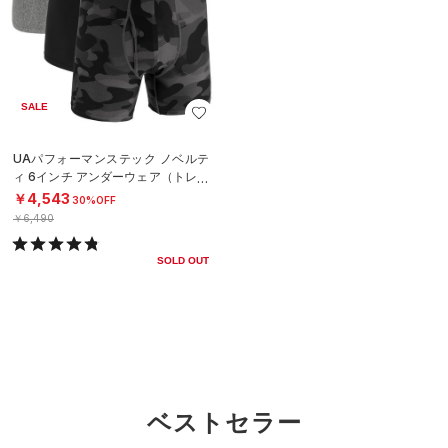
SALE
UAパフォーマンステック ノベルテ
ィ 6インチ アンダーウェア（トレー
ニング/MEN）
￥4,543
30%OFF
￥6,490
SOLD OUT
ベストセラー