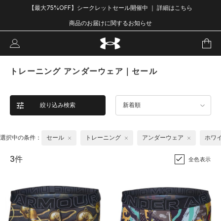
【最大75%OFF】シークレットセール開催中 ｜ 詳細はこちら
商品のお届けに関するお知らせ
トレーニング アンダーウェア｜セール
絞り込み検索
新着順
選択中の条件：
セール
トレーニング
アンダーウェア
ホワ
3件
全色表示