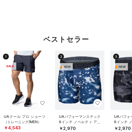
ベストセラー
1
2
3
SALE
NEW
NEW
UAクール プロ ショーツ
UAパフォーマンステック
UAパフォ
（トレーニング/MEN）
6インチ ノベルティ アン
6インチ 
ダーウェア（トレーニン
ダーウェ
￥4,543
￥2,970
￥2,970