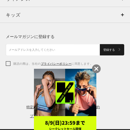
キッズ
トップス
ボトムス
キッズ
トップス
ボトムス
シューズ
シューズ
メールマガジンに登録する
ボトムス
シューズ
アクセサリー
アクセサリー
登録する
シューズ
アクセサリー
購読の際は、当社の
プライバシーポリシー
に同意します。
アクセサリー
スポーツブラ
レギンス＆タイツ
特定商取引法に基づく通販の表記
会員規約
プライバシーポリシー