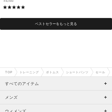
グ/MEN）
グ/MEN）
￥6,490
ベストセラーをもっと見る
TOP
トレーニング
ボトムス
ショートパンツ
セール
すべてのアイテム
メンズ
メンズ
ウィメンズ
トップス
ウィメンズ