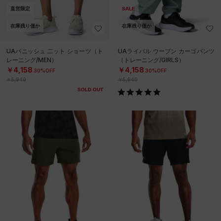
直営限定
SALE
在庫残り僅か
在庫残り僅か
UAバニッシュ 二ット ショーツ（ト
UAライバル ウーブン カーゴパンツ
レーニング/MEN）
（トレーニング/GIRLS）
￥4,158
￥4,158
30%OFF
30%OFF
￥5,940
￥5,940
SOLD OUT