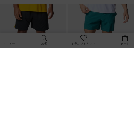
検索
お気に入りリスト
カート
メニュー
SALE
直営限定
SALE
在庫残り僅か
直営限定
UAプロジェクトロック メッシュシ
UAバニッシュ エリート 6インチ シ
ョーツ（トレーニング/MEN）
ョーツ（トレーニング/MEN）
￥5,544
￥5,544
30%OFF
30%OFF
￥7,920
￥7,920
SOLD OUT