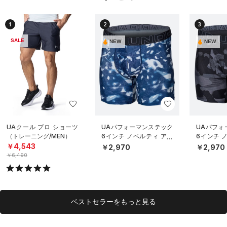
1
2
3
SALE
NEW
NEW
UAクール プロ ショーツ
UAパフォーマンステック
UAパフォ
（トレーニング/MEN）
6インチ ノベルティ アン
6インチ 
ダーウェア（トレーニン
ダーウェ
￥4,543
￥2,970
￥2,970
グ/MEN）
グ/MEN）
￥6,490
ベストセラーをもっと見る