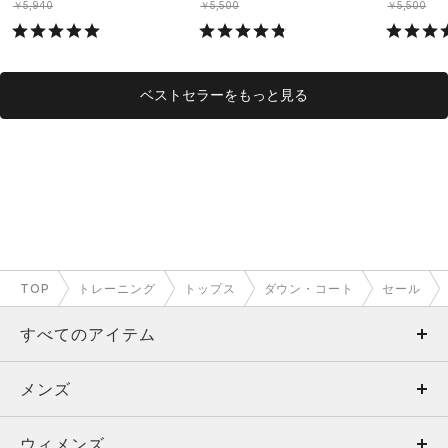
￥5,940
￥5,500
￥5,500
ベストセラーをもっと見る
TOP
トレーニング
トップス
ダウン・コート
セール
すべてのアイテム
メンズ
メンズ
ウィメンズ
トップス
ウィメンズ