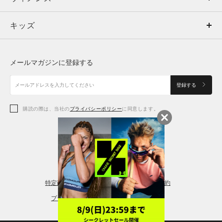
キッズ
トップス
ボトムス
キッズ
トップス
ボトムス
シューズ
シューズ
メールマガジンに登録する
ボトムス
シューズ
アクセサリー
アクセサリー
登録する
シューズ
アクセサリー
購読の際は、当社の
プライバシーポリシー
に同意します。
アクセサリー
スポーツブラ
レギンス＆タイツ
特定商取引法に基づく通販の表記
会員規約
プライバシーポリシー