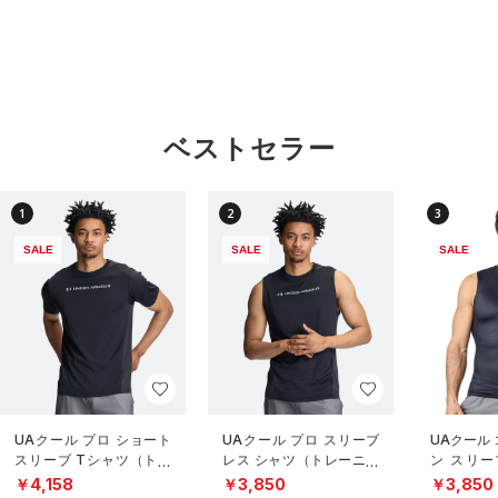
ベストセラー
1
2
3
SALE
SALE
SALE
UAクール プロ ショート
UAクール プロ スリーブ
UAクール
スリーブ Tシャツ（トレ
レス シャツ（トレーニン
ン スリー
ーニング/MEN）
グ/MEN）
（トレーニ
￥4,158
￥3,850
￥3,850