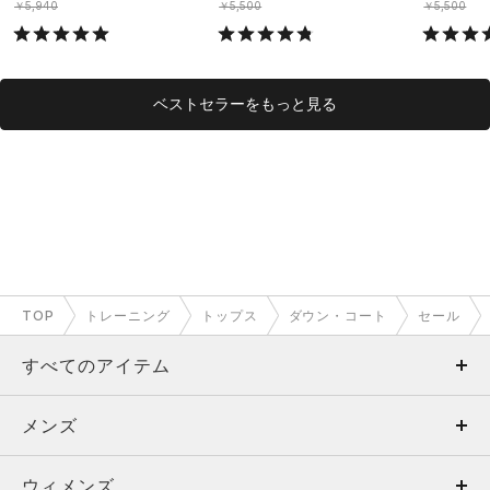
￥5,940
￥5,500
￥5,500
ベストセラーをもっと見る
TOP
トレーニング
トップス
ダウン・コート
セール
すべてのアイテム
メンズ
メンズ
ウィメンズ
トップス
ウィメンズ