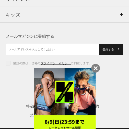
キッズ
トップス
ボトムス
キッズ
トップス
ボトムス
シューズ
シューズ
メールマガジンに登録する
ボトムス
シューズ
アクセサリー
アクセサリー
登録する
シューズ
アクセサリー
購読の際は、当社の
プライバシーポリシー
に同意します。
アクセサリー
スポーツブラ
レギンス＆タイツ
特定商取引法に基づく通販の表記
会員規約
プライバシーポリシー