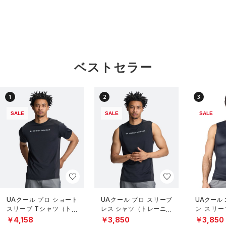
ベストセラー
1
2
3
SALE
SALE
SALE
UAクール プロ ショート
UAクール プロ スリーブ
UAクール
スリーブ Tシャツ（トレ
レス シャツ（トレーニン
ン スリー
ーニング/MEN）
グ/MEN）
（トレーニ
￥4,158
￥3,850
￥3,850