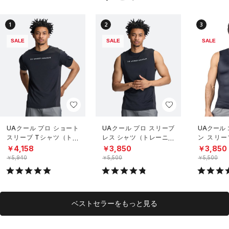
1
2
3
SALE
SALE
SALE
UAクール プロ ショート
UAクール プロ スリーブ
UAクール
スリーブ Tシャツ（トレ
レス シャツ（トレーニン
ン スリー
ーニング/MEN）
グ/MEN）
（トレーニ
￥4,158
￥3,850
￥3,850
￥5,940
￥5,500
￥5,500
ベストセラーをもっと見る