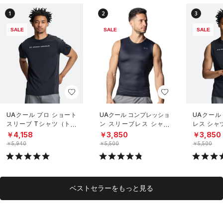
1
2
3
SALE
SALE
SALE
UAクール プロ ショート
UAクール コンプレッショ
UAクール
スリーブ Tシャツ（トレ
ン スリーブレス シャツ
レス シャ
ーニング/MEN）
（トレーニング/MEN）
グ/MEN）
￥4,158
￥3,850
￥3,850
￥5,940
￥5,500
￥5,500
ベストセラーをもっと見る