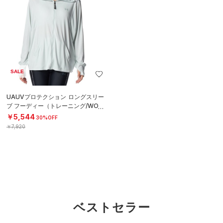
SALE
UAUVプロテクション ロングスリー
ブ フーディー（トレーニング/WOM
EN）
￥5,544
30%OFF
￥7,920
ベストセラー