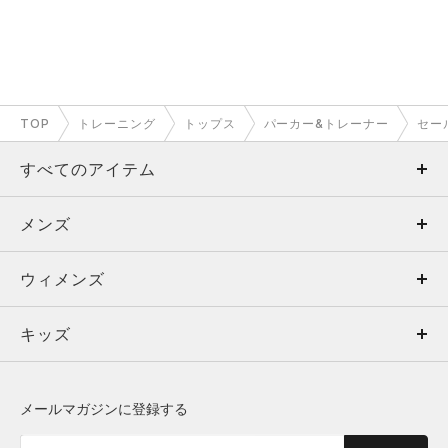
TOP
トレーニング
トップス
パーカー&トレーナー
セー
すべてのアイテム
メンズ
メンズ
ウィメンズ
トップス
ウィメンズ
キッズ
トップス
ボトムス
キッズ
トップス
ボトムス
シューズ
シューズ
メールマガジンに登録する
ボトムス
シューズ
アクセサリー