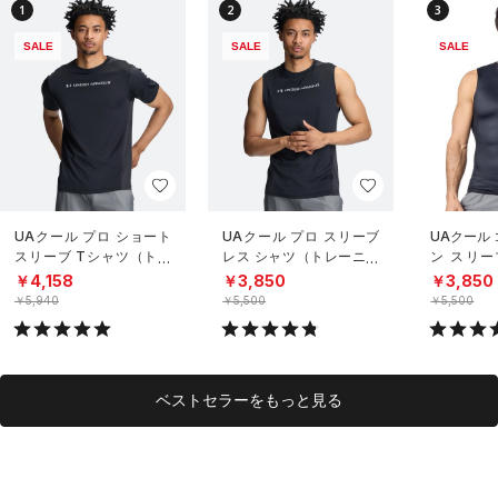
1
2
3
SALE
SALE
SALE
UAクール プロ ショート
UAクール プロ スリーブ
UAクール
スリーブ Tシャツ（トレ
レス シャツ（トレーニン
ン スリー
ーニング/MEN）
グ/MEN）
（トレーニ
￥4,158
￥3,850
￥3,850
￥5,940
￥5,500
￥5,500
ベストセラーをもっと見る