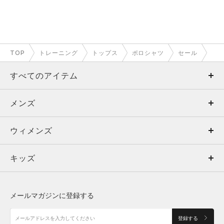
TOP
トレーニング
トップス
ポロシャツ
セール
すべてのアイテム
メンズ
メンズ
ウィメンズ
トップス
ウィメンズ
キッズ
トップス
ボトムス
キッズ
トップス
ボトムス
シューズ
シューズ
メールマガジンに登録する
ボトムス
シューズ
アクセサリー
アクセサリー
登録する