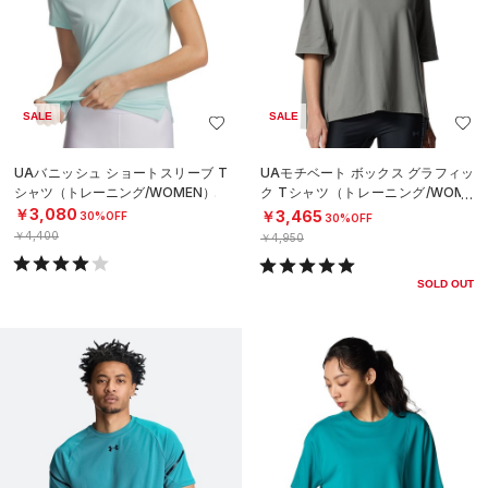
SALE
SALE
UAバニッシュ ショートスリーブ T
UAモチベート ボックス グラフィッ
シャツ（トレーニング/WOMEN）
ク Tシャツ（トレーニング/WOME
N）
￥3,080
￥3,465
30%OFF
30%OFF
￥4,400
￥4,950
SOLD OUT