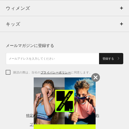
ウィメンズ
トップス
ウィメンズ
キッズ
トップス
ボトムス
キッズ
トップス
ボトムス
シューズ
シューズ
メールマガジンに登録する
ボトムス
シューズ
アクセサリー
アクセサリー
登録する
シューズ
アクセサリー
購読の際は、当社の
プライバシーポリシー
に同意します。
アクセサリー
スポーツブラ
レギンス＆タイツ
特定商取引法に基づく通販の表記
会員規約
プライバシーポリシー