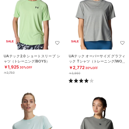
SALE
SALE
UAテック2.0 ショートスリーブ シ
UAテック オーバーサイズ グラフィ
ャツ（トレーニング/BOYS）
ック Tシャツ（トレーニング/WOM
EN）
￥1,925
￥2,772
30%OFF
30%OFF
￥2,750
￥3,960