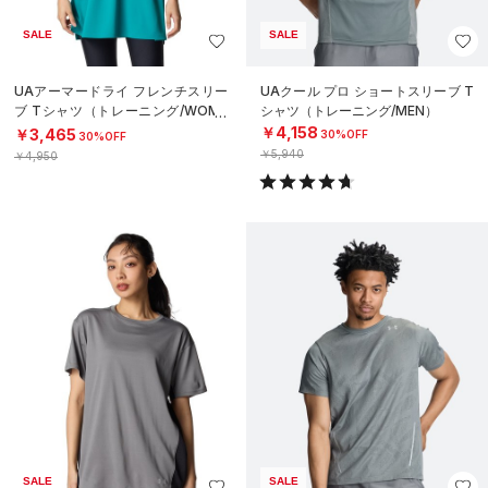
SALE
SALE
UAアーマードライ フレンチスリー
UAクール プロ ショートスリーブ T
ブ Tシャツ（トレーニング/WOME
シャツ（トレーニング/MEN）
N）
￥4,158
￥3,465
30%OFF
30%OFF
￥5,940
￥4,950
SALE
SALE