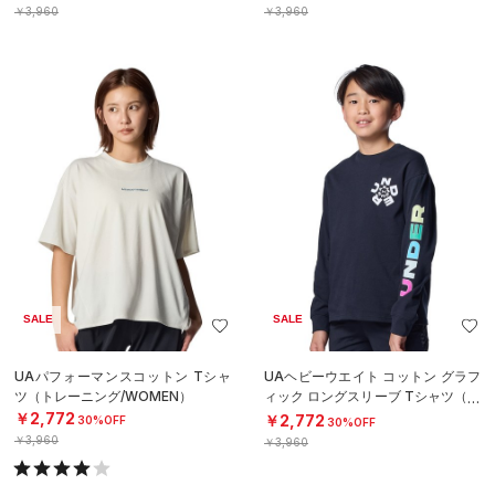
￥3,960
￥3,960
SALE
SALE
UAパフォーマンスコットン Tシャ
UAヘビーウエイト コットン グラフ
ツ（トレーニング/WOMEN）
ィック ロングスリーブ Tシャツ（ト
レーニング/BOYS）
￥2,772
￥2,772
30%OFF
30%OFF
￥3,960
￥3,960