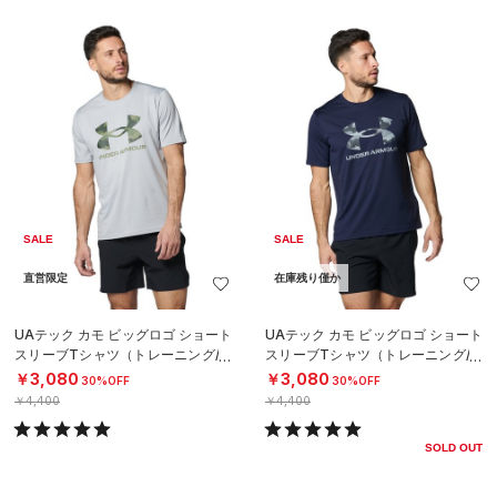
SALE
SALE
直営限定
在庫残り僅か
UAテック カモ ビッグロゴ ショート
UAテック カモ ビッグロゴ ショート
スリーブTシャツ（トレーニング/M
スリーブTシャツ（トレーニング/M
EN）
EN）
￥3,080
￥3,080
30%OFF
30%OFF
￥4,400
￥4,400
SOLD OUT