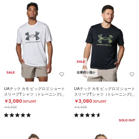
SALE
SALE
在庫残り僅か
UAテック カモ ビッグロゴ ショート
UAテック カモ ビッグロゴ ショート
スリーブTシャツ（トレーニング/M
スリーブTシャツ（トレーニング/M
EN）
EN）
￥3,080
￥3,080
30%OFF
30%OFF
￥4,400
￥4,400
SOLD OUT