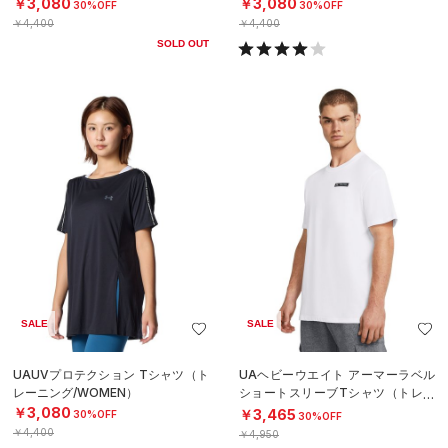
￥3,080
￥3,080
30%OFF
30%OFF
￥4,400
￥4,400
SOLD OUT
SALE
SALE
UAUVプロテクション Tシャツ（ト
UAヘビーウエイト アーマーラベル
レーニング/WOMEN）
ショートスリーブTシャツ（トレー
ニング/MEN）
￥3,080
￥3,465
30%OFF
30%OFF
￥4,400
￥4,950