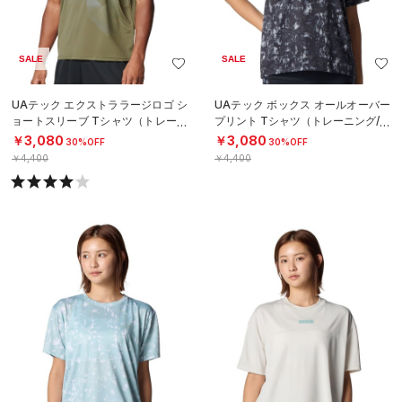
SALE
SALE
UAテック エクストララージロゴ シ
UAテック ボックス オールオーバー
ョートスリーブ Tシャツ（トレーニ
プリント Tシャツ（トレーニング/W
ング/MEN）
OMEN）
￥3,080
￥3,080
30%OFF
30%OFF
￥4,400
￥4,400