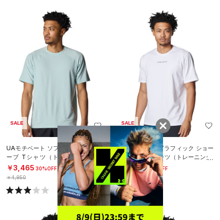
SALE
SALE
UAモチベート ソフト ショートスリ
UAモチベート グラフィック ショー
ーブ Tシャツ（トレーニング/ME
トスリーブ Tシャツ（トレーニング/
N）
MEN）
￥3,465
￥3,465
30%OFF
30%OFF
￥4,950
￥4,950