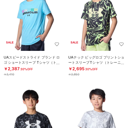
SALE
SALE
UAスピードストライド ブランド ロ
UAテック ビッグロゴ プリントショ
ゴ ショートスリーブ Tシャツ（トレ
ートスリーブTシャツ（トレーニン
ーニング/BOYS）
グ/BOYS）
￥2,387
￥2,695
30%OFF
30%OFF
￥3,410
￥3,850