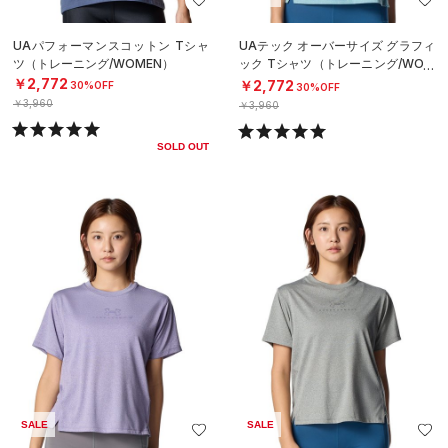
UAパフォーマンスコットン Tシャ
UAテック オーバーサイズ グラフィ
ツ（トレーニング/WOMEN）
ック Tシャツ（トレーニング/WOM
EN）
￥2,772
￥2,772
30%OFF
30%OFF
￥3,960
￥3,960
SOLD OUT
SALE
SALE