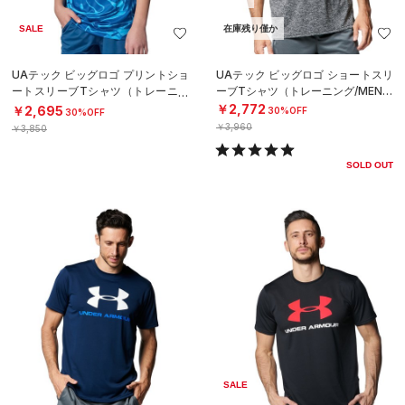
SALE
在庫残り僅か
UAテック ビッグロゴ プリントショ
UAテック ビッグロゴ ショートスリ
ートスリーブTシャツ（トレーニン
ーブTシャツ（トレーニング/MEN）
グ/BOYS）
￥2,772
￥2,695
30%OFF
30%OFF
￥3,960
￥3,850
SOLD OUT
SALE