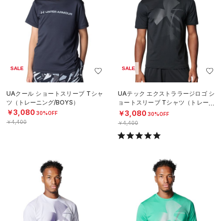
SALE
SALE
UAクール ショートスリーブ Tシャ
UAテック エクストララージロゴ シ
ツ（トレーニング/BOYS）
ョートスリーブ Tシャツ（トレーニ
ング/MEN）
￥3,080
￥3,080
30%OFF
30%OFF
￥4,400
￥4,400