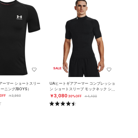
SALE
アーマー ショートスリー
UAヒートギアアーマー コンプレッショ
ーニング/BOYS）
ン ショートスリーブ モックネック シャ
ツ（トレーニング/MEN）
￥3,080
OFF
￥3,960
30%OFF
￥4,400