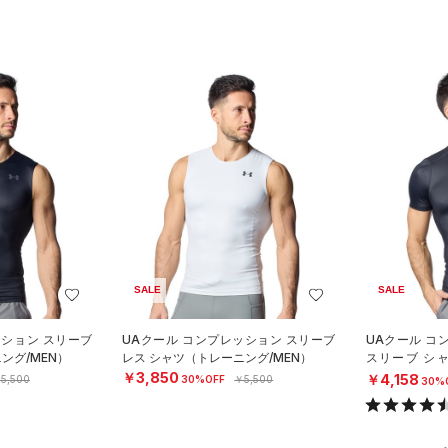
SALE
SALE
ッション スリーブ
UAクール コンプレッション スリーブ
UAクール コ
ング/MEN）
レス シャツ（トレーニング/MEN）
スリーブ シ
N）
￥3,850
￥4,158
5,500
30%OFF
￥5,500
30%