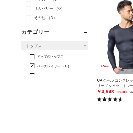
リカバリー
（0）
その他
（0）
カテゴリー
トップス
すべてのトップス
（8）
SALE
ベースレイヤー
（46）
Tシャツ
UAクール コンプレ
リーブ シャツ（トレー
（11）
タンクトップ
￥4,543
30%OFF
￥
（2）
ポロシャツ
（2）
ロングTシャツ
（2）
パーカー&トレーナー
（9）
ジャケット