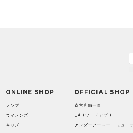
（1）
ジャージ
（1）
ベスト
（0）
ダウン・コート
（3）
スポーツブラ
（0）
セットアップ
（1）
スイムウェア
ボトムス
アクセサリー
すべてのボトムス
シューズ
すべてのアクセサリー
（10）
レギンス&タイツ
ONLINE SHOP
OFFICIAL SHOP
すべてのシューズ
（3）
バックパック
（26）
ショートパンツ
サイズ
（0）
メンズ
直営店舗一覧
スポーツシューズ
（1）
ショルダー＆トートバッグ
（10）
パンツ(ロングパンツ)
YS(130cm)
カラー
（0）
ウィメンズ
UAリワードアプリ
スパイク
（0）
サックパック
（1）
スウェット＆フリース
YM(140cm)
スポーツスタイルシューズ
キッズ
アンダーアーマー コミュニ
（4）
ウェストバッグ
（3）
アンダーウェア
YL(150cm)
（0）