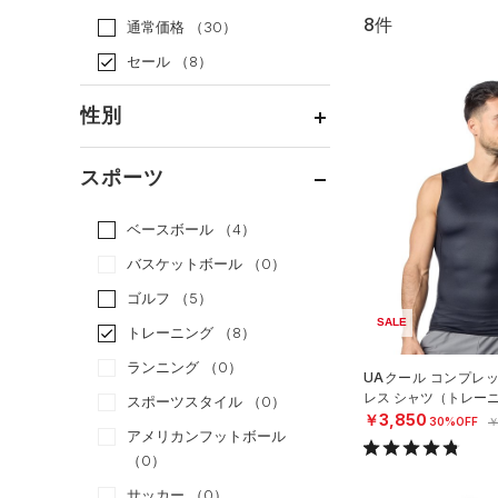
8件
通常価格
（30）
セール
（8）
性別
メンズ
（7）
スポーツ
ウィメンズ
（0）
ベースボール
（4）
ボーイズ
（1）
バスケットボール
（0）
ガールズ
（0）
ゴルフ
（5）
ユニセックス
（0）
SALE
トレーニング
（8）
ランニング
（0）
UAクール コンプレ
レス シャツ（トレーニ
スポーツスタイル
（0）
￥3,850
30%OFF
￥
アメリカンフットボール
（0）
サッカー
（0）