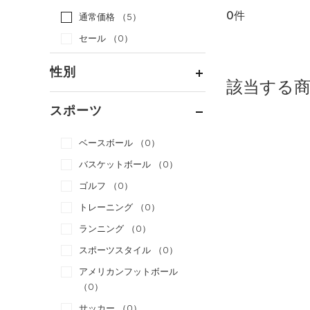
0件
通常価格
（5）
セール
（0）
性別
該当する
メンズ
（0）
スポーツ
ウィメンズ
（0）
ベースボール
（0）
ボーイズ
（0）
バスケットボール
（0）
ガールズ
（0）
ゴルフ
（0）
ユニセックス
（0）
トレーニング
（0）
ランニング
（0）
スポーツスタイル
（0）
アメリカンフットボール
（0）
サッカー
（0）