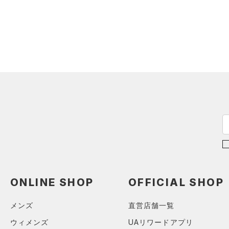
（0）
ジャージ
（0）
ベスト
（0）
ダウン・コート
（0）
スポーツブラ
（0）
セットアップ
（0）
スイムウェア
ボトムス
アクセサリー
すべてのボトムス
シューズ
すべてのアクセサリー
（0）
レギンス&タイツ
すべてのシューズ
（0）
バックパック
（0）
ショートパンツ
サイズ
（0）
ONLINE SHOP
OFFICIAL SHOP
スポーツシューズ
ショルダー＆トートバッグ
（0）
パンツ(ロングパンツ)
（0）
YXS(120cm)
カラー
（0）
スパイク
（0）
スウェット＆フリース
メンズ
直営店舗一覧
YS(130cm)
（0）
サックパック
スポーツスタイルシューズ
（0）
アンダーウェア
ウィメンズ
UAリワードアプリ
YM(140cm)
（0）
（0）
ウェストバッグ