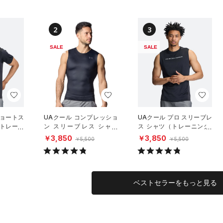
2
3
SALE
SALE
ショートス
UAクール コンプレッショ
UAクール プロ スリーブレ
（トレーニ
ン スリーブレス シャツ
ス シャツ（トレーニング/
（トレーニング/MEN）
MEN）
￥3,850
￥3,850
￥5,500
￥5,500
ベストセラーをもっと見る