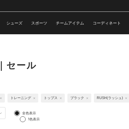
シューズ
スポーツ
チームアイテム
コーディネート
｜セール
トレーニング
トップス
ブラック
RUSH(ラッシュ)
全色表示
1色表示