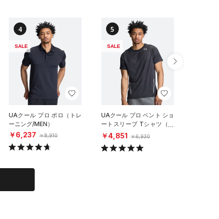
4
5
6
SALE
SALE
SALE
UAクール プロ ポロ（トレ
UAクール プロ ベント ショ
UAクー
ーニング/MEN）
ートスリーブ Tシャツ（ト
ーニング/
レーニング/MEN）
￥6,237
￥6,23
￥4,851
￥8,910
￥6,930