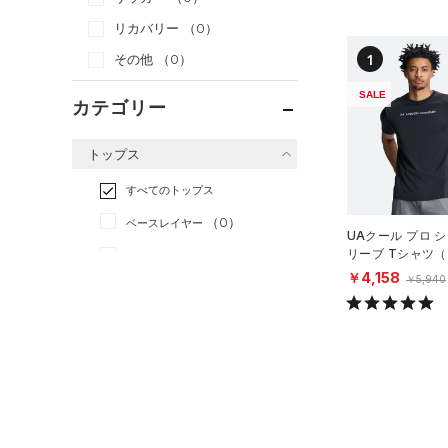
リカバリー
（0）
1
その他
（0）
SALE
カテゴリー
トップス
すべてのトップス
（0）
ベースレイヤー
UAクール プロ 
リーブ Tシャツ
（0）
Tシャツ
ング/MEN）
￥4,158
￥5,940
（0）
タンクトップ
（0）
ポロシャツ
（0）
ロングTシャツ
（0）
パーカー&トレーナー
（0）
ジャケット