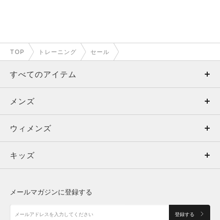
TOP
トレーニング
セール
すべてのアイテム
メンズ
メンズ
ウィメンズ
トップス
ウィメンズ
キッズ
トップス
ボトムス
キッズ
トップス
ボトムス
シューズ
シューズ
メールマガジンに登録する
ボトムス
シューズ
アクセサリー
アクセサリー
登録する