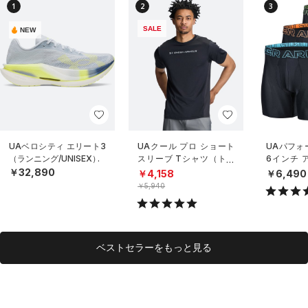
1
2
3
SALE
NEW
UAベロシティ エリート3
UAクール プロ ショート
UAパフォ
（ランニング/UNISEX）
スリーブ Tシャツ（トレ
6インチ 
ーニング/MEN）
（3枚セッ
￥32,890
￥4,158
￥6,490
ング/MEN
￥5,940
ベストセラーをもっと見る