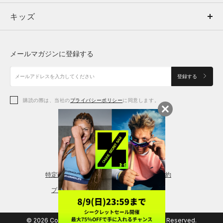
キッズ
トップス
ボトムス
キッズ
トップス
ボトムス
シューズ
シューズ
メールマガジンに登録する
ボトムス
シューズ
アクセサリー
アクセサリー
登録する
シューズ
アクセサリー
購読の際は、当社の
プライバシーポリシー
に同意します。
アクセサリー
スポーツブラ
レギンス＆タイツ
特定商取引法に基づく通販の表記
会員規約
プライバシーポリシー
© 2026 Copyright DOME Corporation. All Rights Reserved.