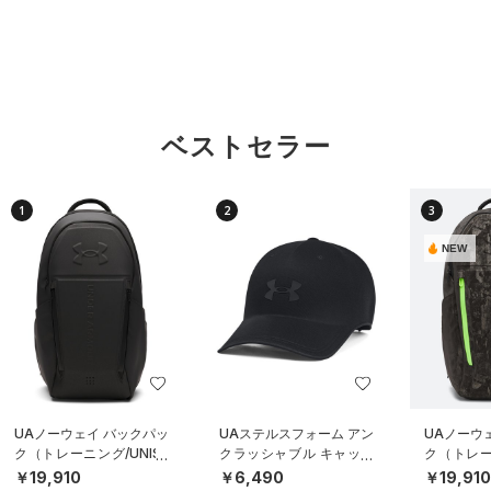
ベストセラー
1
2
3
NEW
UAノーウェイ バックパッ
UAステルスフォーム アン
UAノーウ
ク（トレーニング/UNISE
クラッシャブル キャップ
ク（トレーニ
X）
（ライフスタイル/UNISE
X）
￥19,910
￥6,490
￥19,91