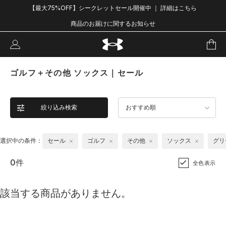
【最大75%OFF】シークレットセール開催中 ｜ 詳細はこちら
商品のお届けに関するお知らせ
ゴルフ＋その他 ソックス｜セール
絞り込み検索
おすすめ順
選択中の条件：
セール
ゴルフ
その他
ソックス
グリ
0件
全色表示
該当する商品がありません。