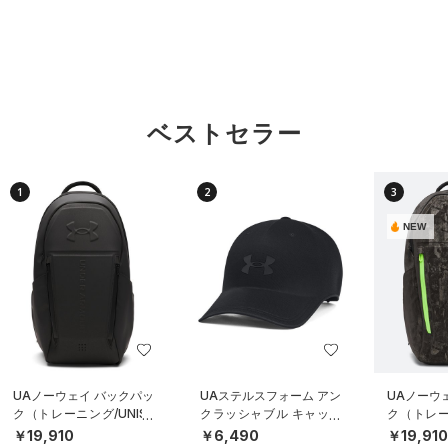
ベストセラー
1
2
3
NEW
UAノーウェイ バックパッ
UAステルスフォーム アン
UAノーウ
ク（トレーニング/UNISE
クラッシャブル キャップ
ク（トレーニ
X）
（ライフスタイル/UNISE
X）
￥19,910
￥6,490
￥19,91