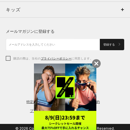
キッズ
トップス
ボトムス
キッズ
トップス
ボトムス
シューズ
シューズ
メールマガジンに登録する
ボトムス
シューズ
アクセサリー
アクセサリー
登録する
シューズ
アクセサリー
購読の際は、当社の
プライバシーポリシー
に同意します。
アクセサリー
スポーツブラ
レギンス＆タイツ
特定商取引法に基づく通販の表記
会員規約
プライバシーポリシー
© 2026 Copyright DOME Corporation. All Rights Reserved.