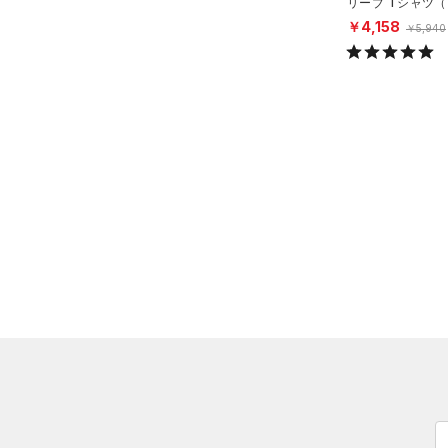
リーブ Tシャツ
（0）
ジャージ
ング/MEN）
￥4,158
￥5,940
（0）
ベスト
（0）
ダウン・コート
（1）
スポーツブラ
（0）
セットアップ
（0）
スイムウェア
ボトムス
アクセサリー
すべてのボトムス
シューズ
すべてのアクセサリー
（0）
レギンス&タイツ
すべてのシューズ
（0）
バックパック
（4）
ショートパンツ
サイズ
（0）
スポーツシューズ
ショルダー＆トートバッグ
（0）
パンツ(ロングパンツ)
（0）
S
カラー
（0）
スパイク
（0）
スウェット＆フリース
M
（1）
サックパック
スポーツスタイルシューズ
（0）
アンダーウェア
L
（0）
（0）
ウェストバッグ