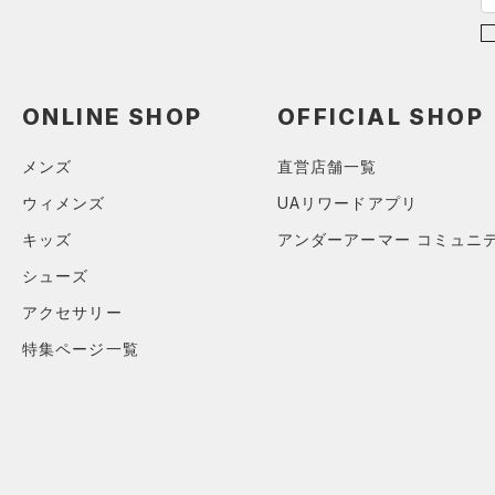
（0）
ブラック
スカート
ホワイト
ブラウン
グリーン
XL
（0）
サンダル
（0）
ダッフルバッグ
（0）
2XL
スイムウェア
（0）
キャップ＆ビーニー
3XL
ブルー
パープル
レッド
イエロー
（0）
ベルト
ONLINE SHOP
OFFICIAL SHOP
4XL
（0）
グローブ・手袋
5XL
メンズ
直営店舗一覧
オレンジ
その他
（0）
アイウェア
ウィメンズ
UAリワードアプリ
リストバンド＆ヘッドバンド
価格
キッズ
アンダーアーマー コミュニ
（0）
シューズ
（0）
スポーツマスク
テクノロジー
アクセサリー
～
（0）
円
円
ソックス
FLOW(フロー)
（0）
特集ページ一覧
在庫
（0）
ネックウォーマー
HOVR(ホバー)
（0）
（0）
スリーブ
在庫あり
CHARGED(チャージド)
（0）
限定
（0）
タオル
MICRO G(マイクロＧ)
（0）
（0）
直営限定
ボール
（0）
コレクション
TRIBASE(トライベース)