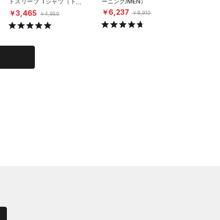
トスリーブ Tシャツ（トレ
ーニング/MEN）
ハイサポ
ーニング/MEN）
グ/WOM
￥6,237
￥3,465
￥6,60
￥8,910
￥4,950