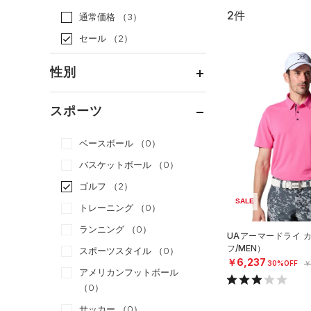
2件
通常価格
（3）
セール
（2）
性別
メンズ
（2）
スポーツ
ウィメンズ
（0）
ベースボール
（0）
ボーイズ
（0）
バスケットボール
（0）
ガールズ
（0）
ゴルフ
（2）
ユニセックス
（0）
SALE
トレーニング
（0）
ランニング
（0）
UAアーマードライ 
フ/MEN）
スポーツスタイル
（0）
￥6,237
30%OFF
￥
アメリカンフットボール
（0）
サッカー
（0）