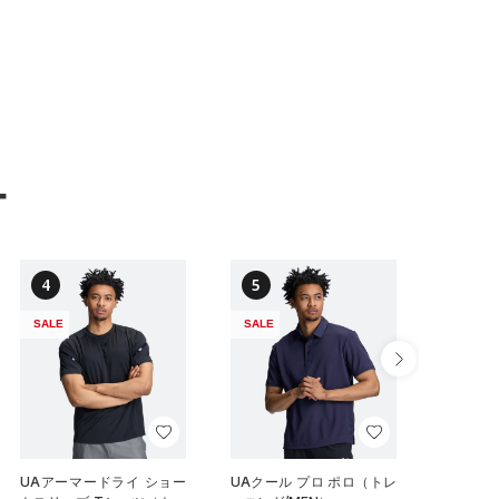
ー
4
5
6
SALE
SALE
NEW
UAアーマードライ ショー
UAクール プロ ポロ（トレ
UAイン