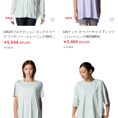
SALE
SALE
UAUVプロテクション ロングスリー
UAテック オーバーサイズ Tシャツ
ブ フーディー（トレーニング/WOM
（トレーニング/WOMEN）
EN）
￥3,465
￥5,544
30%OFF
30%OFF
￥4,950
￥7,920