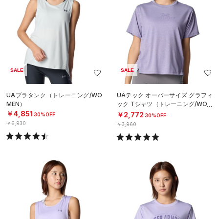
SALE
SALE
UAブラタンク（トレーニング/WO
UAテック オーバーサイズ グラフィ
MEN）
ック Tシャツ（トレーニング/WOM
EN）
￥4,851
￥2,772
30%OFF
30%OFF
￥6,930
￥3,960