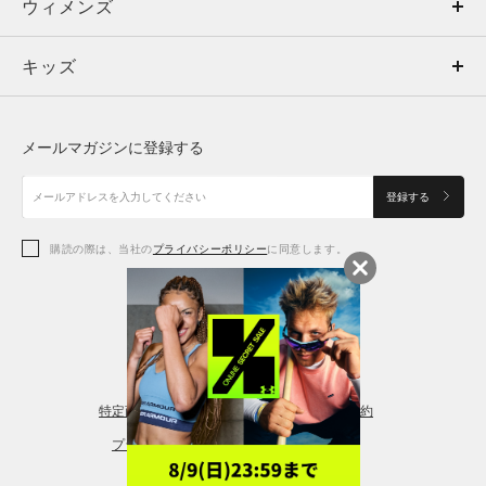
ウィメンズ
トップス
ウィメンズ
キッズ
トップス
ボトムス
キッズ
トップス
ボトムス
シューズ
シューズ
メールマガジンに登録する
ボトムス
シューズ
アクセサリー
アクセサリー
登録する
シューズ
アクセサリー
購読の際は、当社の
プライバシーポリシー
に同意します。
アクセサリー
スポーツブラ
レギンス＆タイツ
特定商取引法に基づく通販の表記
会員規約
プライバシーポリシー