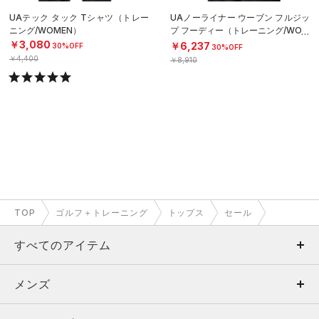
UAテック タック Tシャツ（トレー
UAノーライナー ウーブン フルジッ
ニング/WOMEN）
プ フーディー（トレーニング/WOM
EN）
￥3,080
￥6,237
30%OFF
30%OFF
￥4,400
￥8,910
TOP
ゴルフ＋トレーニング
トップス
セール
すべてのアイテム
メンズ
メンズ