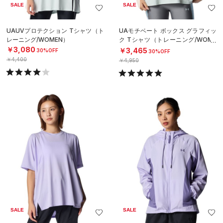
SALE
SALE
UAUVプロテクション Tシャツ（ト
UAモチベート ボックス グラフィッ
レーニング/WOMEN）
ク Tシャツ（トレーニング/WOME
N）
￥3,080
￥3,465
30%OFF
30%OFF
￥4,400
￥4,950
SALE
SALE