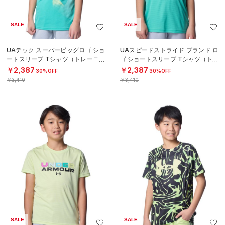
SALE
SALE
UAテック スーパービッグロゴ ショ
UAスピードストライド ブランド ロ
ートスリーブ Tシャツ（トレーニン
ゴ ショートスリーブ Tシャツ（トレ
グ/BOYS）
ーニング/BOYS）
￥2,387
￥2,387
30%OFF
30%OFF
￥3,410
￥3,410
SALE
SALE