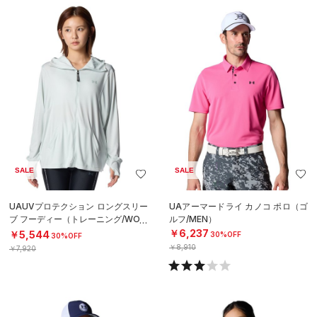
SALE
SALE
UAUVプロテクション ロングスリー
UAアーマードライ カノコ ポロ（ゴ
ブ フーディー（トレーニング/WOM
ルフ/MEN）
EN）
￥6,237
￥5,544
30%OFF
30%OFF
￥8,910
￥7,920