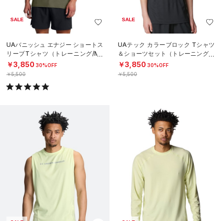
SALE
SALE
UAバニッシュ エナジー ショートス
UAテック カラーブロック Tシャツ
リーブTシャツ（トレーニング/ME
＆ショーツセット（トレーニング/B
N）
OYS）
￥3,850
￥3,850
30%OFF
30%OFF
￥5,500
￥5,500