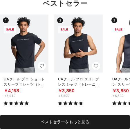
ベストセラー
1
2
3
SALE
SALE
SALE
UAクール プロ ショート
UAクール プロ スリーブ
UAクール
スリーブ Tシャツ（トレ
レス シャツ（トレーニン
ン スリー
ーニング/MEN）
グ/MEN）
（トレーニ
￥4,158
￥3,850
￥3,850
￥5,940
￥5,500
￥5,500
ベストセラーをもっと見る