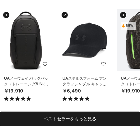
1
2
3
NEW
UAノーウェイ バックパッ
UAステルスフォーム アン
UAノーウ
ク（トレーニング/UNISE
クラッシャブル キャップ
ク（トレーニ
X）
（ライフスタイル/UNISE
X）
￥19,910
￥6,490
￥19,91
X）
ベストセラーをもっと見る