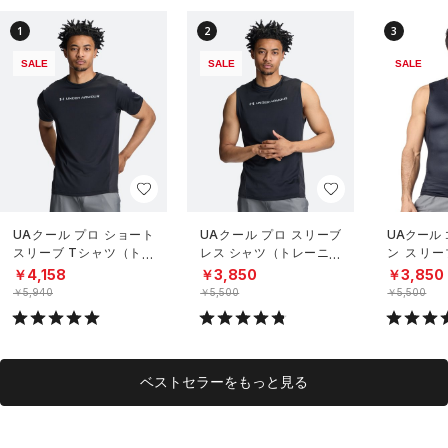
1
2
3
SALE
SALE
SALE
UAクール プロ ショート
UAクール プロ スリーブ
UAクール
スリーブ Tシャツ（トレ
レス シャツ（トレーニン
ン スリー
ーニング/MEN）
グ/MEN）
（トレーニ
￥4,158
￥3,850
￥3,850
￥5,940
￥5,500
￥5,500
ベストセラーをもっと見る