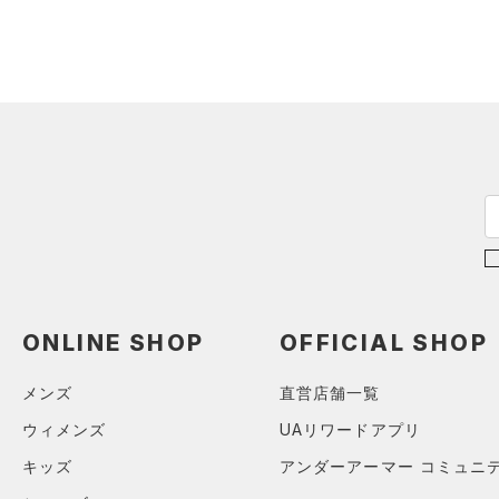
（1）
ジャージ
（1）
ベスト
（0）
ダウン・コート
（6）
スポーツブラ
（2）
セットアップ
（2）
スイムウェア
ボトムス
アクセサリー
すべてのボトムス
シューズ
すべてのアクセサリー
（16）
レギンス&タイツ
ONLINE SHOP
OFFICIAL SHOP
すべてのシューズ
（5）
バックパック
（52）
ショートパンツ
サイズ
メンズ
直営店舗一覧
（0）
スポーツシューズ
（1）
ショルダー＆トートバッグ
（23）
パンツ(ロングパンツ)
YM(140cm)
ウィメンズ
UAリワードアプリ
カラー
（0）
スパイク
（2）
サックパック
（1）
スウェット＆フリース
YL(150cm)
キッズ
アンダーアーマー コミュニ
スポーツスタイルシューズ
（4）
ウェストバッグ
（5）
アンダーウェア
YXL(160cm)
（0）
価格