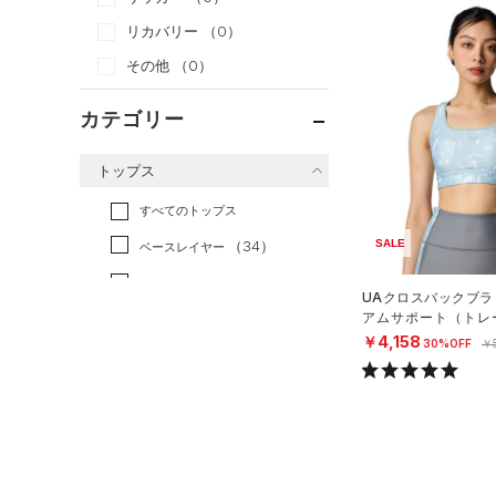
リカバリー
（0）
その他
（0）
カテゴリー
トップス
すべてのトップス
SALE
（34）
ベースレイヤー
（118）
Tシャツ
UAクロスバックブラ
アムサポート（トレー
（22）
タンクトップ
N）
￥4,158
30%OFF
￥
（28）
ポロシャツ
（4）
ロングTシャツ
（2）
パーカー&トレーナー
（14）
ジャケット