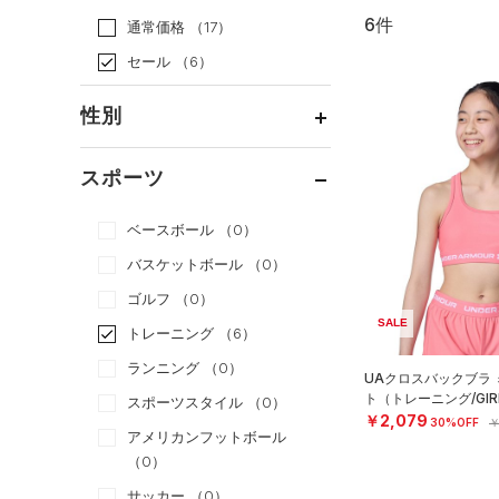
6件
通常価格
（17）
セール
（6）
性別
メンズ
（0）
スポーツ
ウィメンズ
（4）
ベースボール
（0）
ボーイズ
（0）
バスケットボール
（0）
ガールズ
（2）
ゴルフ
（0）
ユニセックス
（0）
SALE
トレーニング
（6）
ランニング
（0）
UAクロスバックブラ
ト（トレーニング/GIR
スポーツスタイル
（0）
￥2,079
30%OFF
￥
アメリカンフットボール
（0）
サッカー
（0）