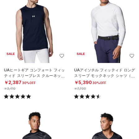
SALE
SALE
UAヒートギア コンフォート フィッ
UAアイソチル フィッティド ロング
ティド スリーブレス クルーネック
スリーブ モックネック シャツ（ゴ
シャツ（ベースボール/MEN）
ルフ/MEN）
￥2,387
￥5,390
30%OFF
30%OFF
￥3,410
￥7,700