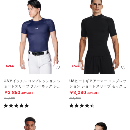
SALE
SALE
UAアイソチル コンプレッション シ
UAヒートギアアーマー コンプレッ
ョートスリーブ クルーネック シャ
ション ショートスリーブ モックネ
ツ（ベースボール/MEN）
ック シャツ（トレーニング/MEN）
￥3,850
￥3,080
30%OFF
30%OFF
￥5,500
￥4,400