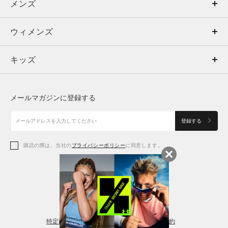
メンズ
メンズ
ウィメンズ
トップス
ウィメンズ
キッズ
トップス
ボトムス
キッズ
トップス
ボトムス
シューズ
シューズ
メールマガジンに登録する
ボトムス
シューズ
アクセサリー
アクセサリー
登録する
シューズ
アクセサリー
購読の際は、当社の
プライバシーポリシー
に同意します。
アクセサリー
スポーツブラ
レギンス＆タイツ
特定商取引法に基づく通販の表記
会員規約