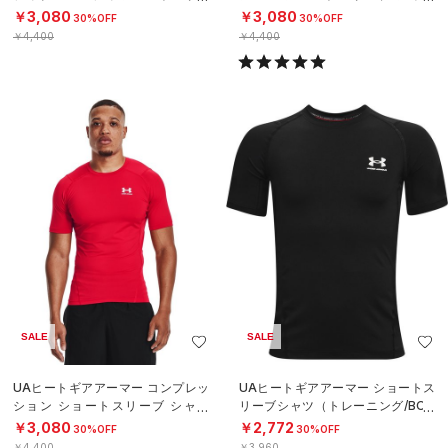
ブ クルーネック シャツ（ベースボ
（トレーニング/MEN）
￥3,080
￥3,080
30%OFF
30%OFF
ール
￥4,400
￥4,400
SALE
SALE
UAヒートギアアーマー コンプレッ
UAヒートギアアーマー ショートス
ション ショートスリーブ シャツ
リーブシャツ（トレーニング/BOY
（トレーニング/MEN）
S）
￥3,080
￥2,772
30%OFF
30%OFF
￥4,400
￥3,960