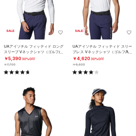
SALE
SALE
UAアイソチル フィッティド ロング
UAアイソチル フィッティド スリー
スリーブ Vネックシャツ（ゴルフ/M
ブレス Vネックシャツ（ゴルフ/ME
EN）
N）
￥5,390
￥4,620
30%OFF
30%OFF
￥7,700
￥6,600