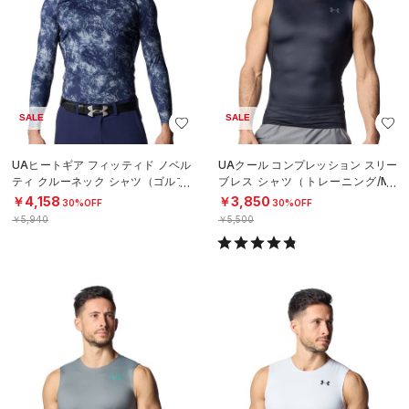
SALE
SALE
UAヒートギア フィッティド ノベル
UAクール コンプレッション スリー
ティ クルーネック シャツ（ゴルフ/
ブレス シャツ（トレーニング/ME
MEN）
N）
￥4,158
￥3,850
30%OFF
30%OFF
￥5,940
￥5,500