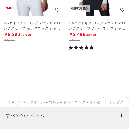
SALE
在庫残り僅か
UAアイソチル コンプレッション ロ
UAヒートギア コンプレッション ロ
ングスリーブ モックネック シャツ
ングスリーブ クルーネック シャツ
（ゴルフ/WOMEN）
（ゴルフ/WOMEN）
￥5,390
￥3,465
30%OFF
30%OFF
￥7,700
￥4,950
TOP
ベースボール＋ゴルフ＋トレーニング＋その他
トップス
すべてのアイテム