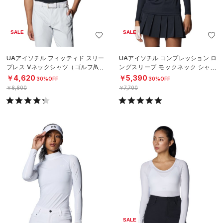
SALE
SALE
UAアイソチル フィッティド スリー
UAアイソチル コンプレッション ロ
ブレス Vネックシャツ（ゴルフ/ME
ングスリーブ モックネック シャツ
N）
（ゴルフ/WOMEN）
￥4,620
￥5,390
30%OFF
30%OFF
￥6,600
￥7,700
SALE