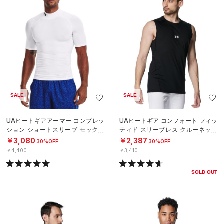
SALE
SALE
UAヒートギアアーマー コンプレッ
UAヒートギア コンフォート フィッ
ション ショートスリーブ モックネ
ティド スリーブレス クルーネック
ック シャツ（トレーニング/MEN）
シャツ（ベースボール/MEN）
￥3,080
￥2,387
30%OFF
30%OFF
￥4,400
￥3,410
SOLD OUT