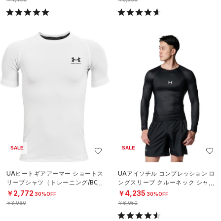
SALE
SALE
UAヒートギアアーマー ショートス
UAアイソチル コンプレッション ロ
リーブシャツ（トレーニング/BOY
ングスリーブ クルーネック シャツ
S）
（ベースボール/MEN）
￥2,772
￥4,235
30%OFF
30%OFF
￥3,960
￥6,050