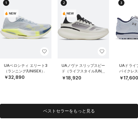
1
2
3
NEW
NEW
UAベロシティ エリート3
UAノヴァ スリップスピー
UAドライブ
（ランニング/UNISEX）
ド（ライフスタイル/UNIS
パイクレス
EX）
MEN）
￥32,890
￥18,920
￥17,60
ベストセラーをもっと見る