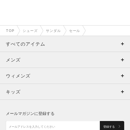
TOP
シューズ
サンダル
セール
すべてのアイテム
メンズ
メンズ
ウィメンズ
トップス
ウィメンズ
キッズ
トップス
ボトムス
キッズ
トップス
ボトムス
シューズ
シューズ
メールマガジンに登録する
ボトムス
シューズ
アクセサリー
アクセサリー
登録する