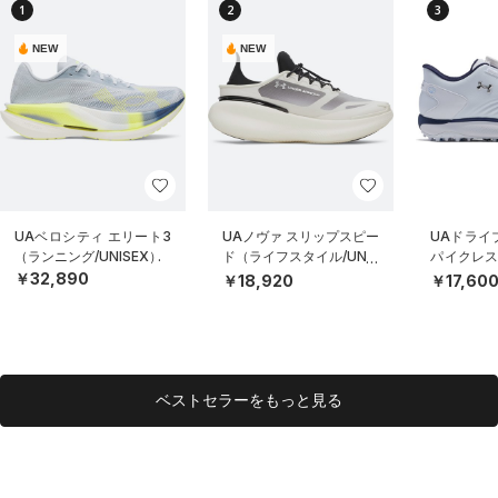
1
2
3
NEW
NEW
UAベロシティ エリート3
UAノヴァ スリップスピー
UAドライブ
（ランニング/UNISEX）
ド（ライフスタイル/UNIS
パイクレス
EX）
MEN）
￥32,890
￥18,920
￥17,60
ベストセラーをもっと見る